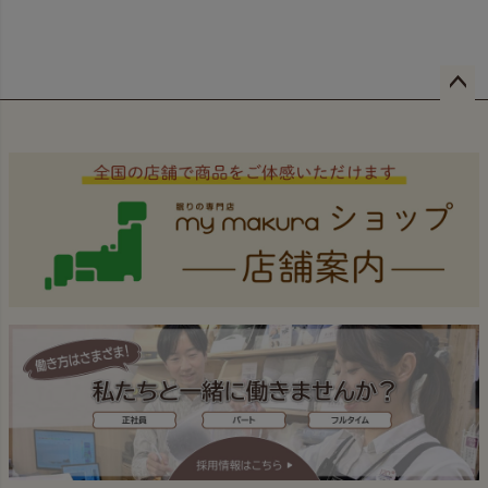
ペー
ジト
ップ
へ