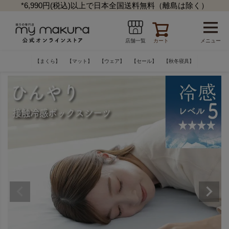
*6,990円(税込)以上で日本全国送料無料（離島は除く）
カート
メニュー
店舗一覧
【まくら】
【マット】
【ウェア】
【セール】
【秋冬寝具】