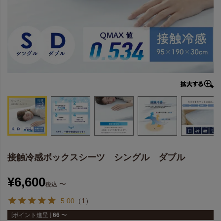
接触冷感ボックスシーツ シングル ダブル
¥
6,600
〜
税込
5.00
（
1
）
[ポイント進呈 ]
66
〜