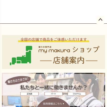
ペー
ジト
ップ
へ