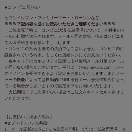
●コンビニ前払い
セブンイレブン・ファミリーマート・ローソンなど。
※※※下記内容を必ずお読みいただきご理解ください※※※
・ご注文完了時に「コンビニ決済 払込番号について」が件名のメ
ールが自動で送信されます。メールが届き次第、指定コンビニま
で入金手続きをお願い申し上げます
・コンビニの払込用紙での決済ではございません。コンビニ内に
設置されている端末、もしくは店頭レジにてお支払いください。
・各キャリアのセキュリティ設定により迷惑メール対策でメール
が届かない場合がございます。事前に「@mymakura.com」から
のドメインを受信できるよう設定をお願いいたします。またメー
ラーの機能によっては自動的にURL添付メールが受信拒否になっ
ている場合がございますので設定オフをお願いいたします。
・支払期限までに決済がない場合はご注文をキャンセルをさせて
いただきます。
【お支払い手続きの流れ】
■セブンイレブンの場合
1．メール記載のURLより払込票を印刷、または「払込票番号」を