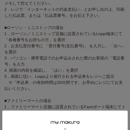
メモして控えてください。
2．レジで「インターネットの代金支払い」とお申し出の上、印刷
した払込票、または「払込票番号」をお伝え下さい。
■ローソン・ミニストップの場合
1．ローソン／ミニストップ店舗に設置されているLoppi端末にて
「各種番号をお持ちの方」を選択
2．お支払受付番号に 「受付番号(支払番号)」 を入力し、「次へ」
を選択
3．パソコン・携帯電話でのお申込みされた際のお客様の「電話番
号」を入力
4. 画面の内容を確認し、「はい」を選択
5．画面に従い、Loppiより発行される申込券をレジへご提示
※「申込券」の有効時間は30分間です。お早めにレジにてお支
払いください。
■ファミリーマートの場合
1．ファミリーマート店舗に設置されているFamiポート端末にてト
ップ画面にある「代金支払い（コンビニでお支払い）」を選択
2．「番号を入力する」を選択し、「企業コード：20020」を入力
し「OK」ボタンを選択