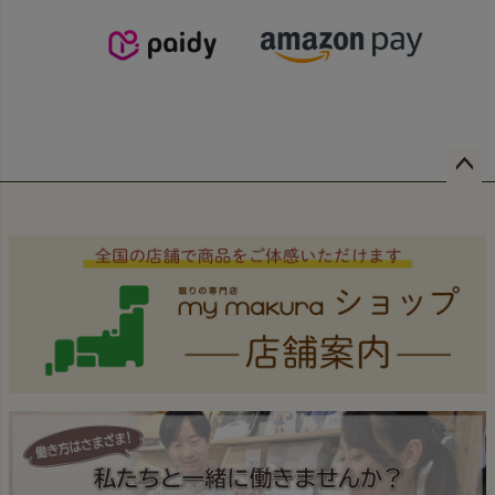
ペー
ジト
ップ
へ