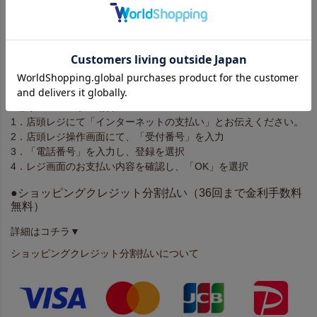
3．8で始まる「注文番号」12桁を入力し「OK」を選択
4．注意事項を確認し、「同意して利用する」を選択
5．ご注文内容を確認し、「確認」を選択
6．画面に従い、Famiポートより発行される申込券をレジへご提示
※「申込券」の有効時間は30分間です。お早めにレジにてお支
払いください。
■セイコーマートの場合
1．店頭レジにて「インターネットの支払い」とお伝えください。
2．店頭レジ操作画面にて、「受付番号」を入力
3．「電話番号」を入力し、登録を選択
4．レジ画面のお支払い内容を確認し、「OK」を選択
●ショッピングクレジット分割払い（36回まで金利手数料
無料）
詳細はコチラ▼
ショッピングクレジット分割払いについて