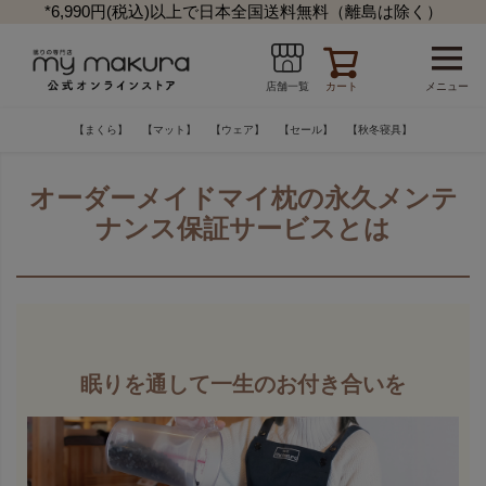
*6,990円(税込)以上で日本全国送料無料（離島は除く）
カート
メニュー
店舗一覧
【まくら】
【マット】
【ウェア】
【セール】
【秋冬寝具】
オーダーメイドマイ枕の永久メンテ
ナンス保証サービスとは
眠りを通して一生のお付き合いを