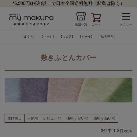
*6,990円(税込)以上で日本全国送料無料（離島は除く）
カート
メニュー
店舗一覧
【まくら】
【マット】
【ウェア】
【セール】
【秋冬寝具】
敷きふとんカバー
並び替え
人気順
レビュー順
価格が安い順
価格が高い順
3
件中
1
-
3
件表示