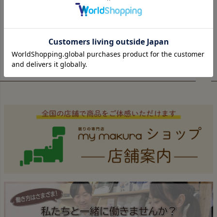
マグマパワー
極吸タオル
羽毛ふとん
シリーズ
シリーズ
ペー
ジト
ップ
へ