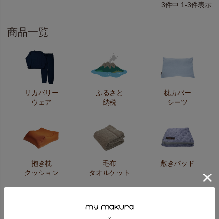
3
件中
1
-
3
件表示
商品一覧
リカバリー
ふるさと
枕カバー
ウェア
納税
シーツ
抱き枕
毛布
敷きパッド
クッション
タオルケット