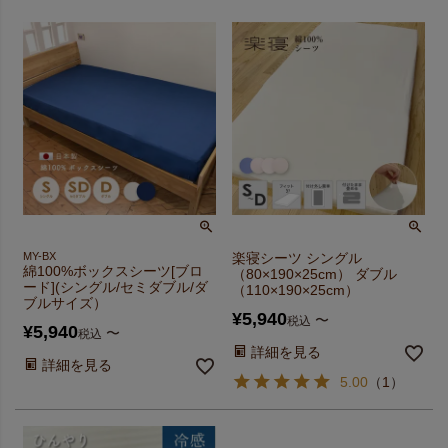
MY-BX
楽寝シーツ シングル
綿100%ボックスシーツ[ブロ
（80×190×25cm） ダブル
ード](シングル/セミダブル/ダ
（110×190×25cm）
ブルサイズ）
¥
5,940
〜
税込
¥
5,940
〜
税込
詳細を見る
詳細を見る
5.00
（
1
）