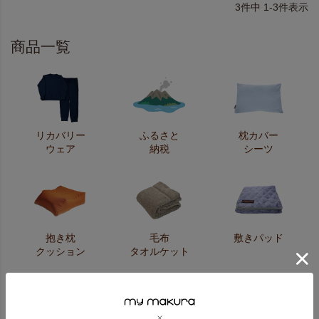
3
件中
1
-
3
件表示
商品一覧
リカバリー
ふるさと
枕カバー
ウェア
納税
シーツ
抱き枕
毛布
敷きパッド
クッション
タオルケット