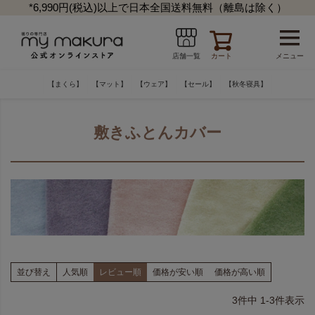
*6,990円(税込)以上で日本全国送料無料（離島は除く）
カート
メニュー
店舗一覧
【まくら】
【マット】
【ウェア】
【セール】
【秋冬寝具】
敷きふとんカバー
並び替え
人気順
レビュー順
価格が安い順
価格が高い順
3
件中
1
-
3
件表示