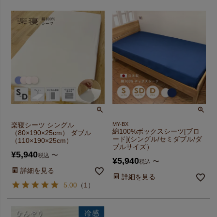
楽寝シーツ シングル
MY-BX
綿100%ボックスシーツ[ブロ
（80×190×25cm） ダブル
ード](シングル/セミダブル/ダ
（110×190×25cm）
ブルサイズ）
¥
5,940
〜
税込
¥
5,940
〜
税込
詳細を見る
詳細を見る
5.00
（
1
）