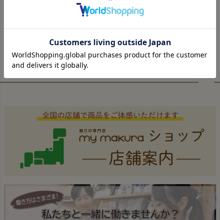
マグマパワー
極吸タオル
羽毛ふとん
シリーズ
シリーズ
ペー
ジト
ップ
へ