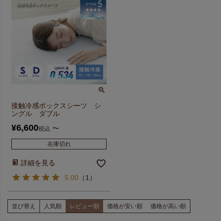
接触冷感ボックスシーツ シ
ングル ダブル
¥
6,600
〜
税込
在庫切れ
詳細を見る
5.00
（
1
）
並び替え
人気順
レビュー順
価格が安い順
価格が高い順