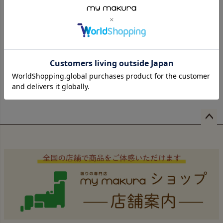
配送予定日より早く届きました。娘用に買いました。今ま
で使ってたものが暑かったようで、快適になったと言って
ました。
1
件中
1
-
1
件表示
ペー
ジト
ップ
へ