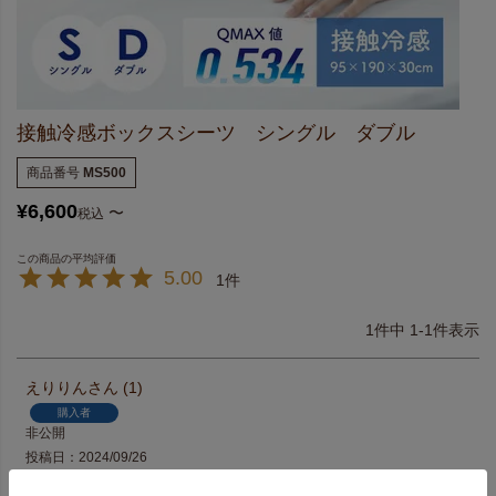
接触冷感ボックスシーツ シングル ダブル
商品番号
MS500
¥
6,600
〜
税込
5.00
1
1
件中
1
-
1
件表示
えりりん
1
購入者
非公開
投稿日
2024/09/26