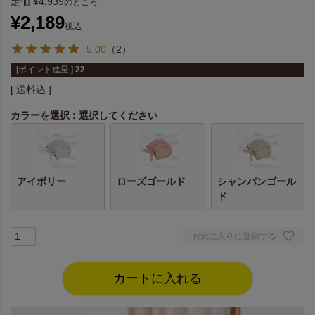
定価
¥
4,939
のところ
¥
2,189
税込
5.00
（
2
）
[ポイント進呈 ]
22
送料込
カラーを選択
選択してください
アイボリー
ローズゴールド
シャンパンゴール
ド
お気に入りに登録する
カートに入れる