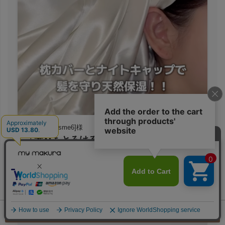
[@mugi_cosme6]様
「素材もとろけるようななめらかな手触り
♡」
×
Instagramで見る
ご注文へ