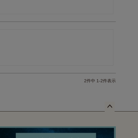
2
件中
1
-
2
件表示
ペー
ジト
ップ
へ