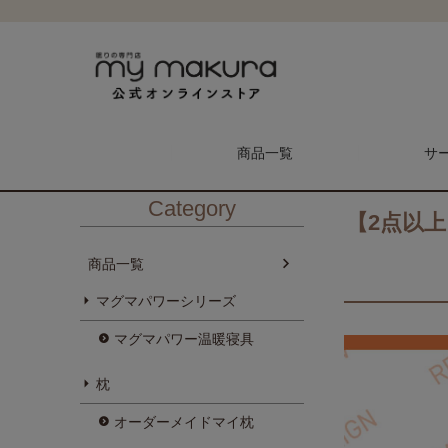
HOME
商品一覧
シルクパワー
【2点以上ご購入で10%OFF！
商品一覧
サ
Category
【2点以
商品一覧
マグマパワーシリーズ
メンテナンス予約
マイ枕
マグマパワー温暖寝具
枕
枕
オーダーメイドマイ枕