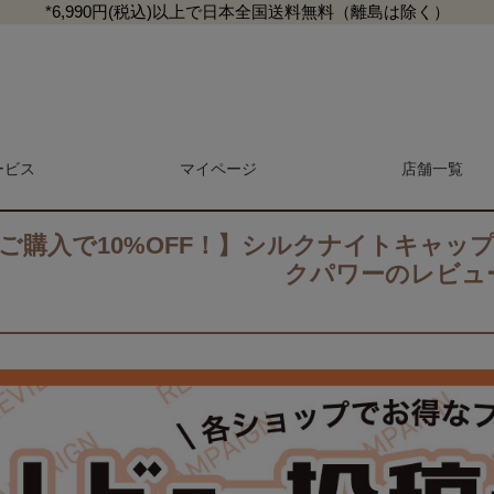
*6,990円(税込)以上で日本全国送料無料（離島は除く）
】シルクナイトキャップ 筒型リボン調整式 ミディアム シルクパワーのレビュー
ービス
マイページ
検索
店舗一覧
上ご購入で10%OFF！】シルクナイトキャッ
クパワーのレビュ
マガジン
商品レビュー一覧
L
マットレス・敷き布団
抱き枕・クッション