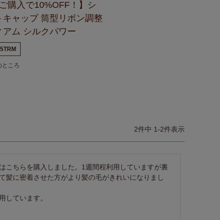
ご購入で10%OFF！】シ
トキャップ 筒型リボン調整
ィアム シルクパワー
25TRM
のところ
2
件中
1
-
2
件表示
はこちらを購入しました。1週間程利用していますが裏
て髪に密着させた方がより髪の毛がきれいになりまし
用しています。
