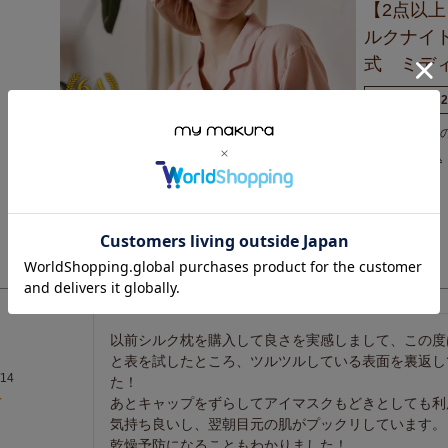
【2点以上
ルクナイ
式 ミデ
商品番号
SC
定価
¥
4,939
¥
2,189
税込
5.00
2
以前シルク枕を購入して良さを実感しまして、この度
と表を試したところ、ツルツルしている表面を裏返し
/14
た！

あとキャップをずらしてアイマスクもどきとしても利
気持ち良いし、翌朝目元の肌がプックリしています。

乾燥予防になることもわかりました！
