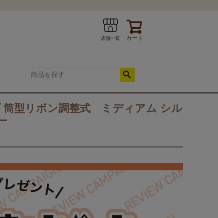
カート
店舗一覧
プ 筒型リボン調整式 ミディアム シル
ー
INE
お問い合わせ
春夏快適寝具