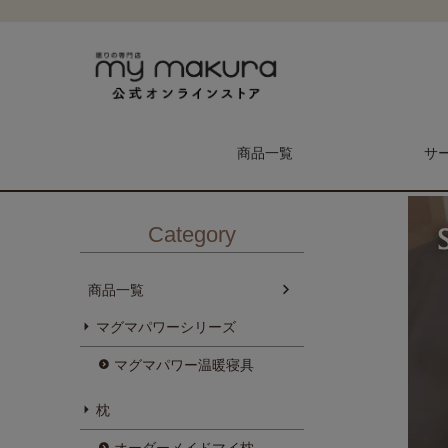
HOME
商品一覧
シルクパワー
【2点以上ご購入で10%OFF！】
商品一覧
サ
Category
商品一覧
マグマパワーシリーズ
メンテナンス予約
マイ枕
マグマパワー温暖寝具
枕
枕
オーダーメイドマイ枕