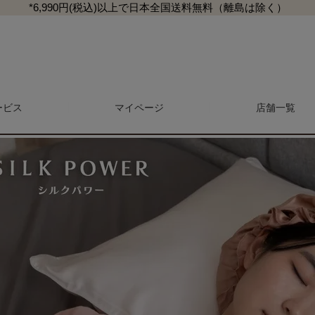
*6,990円(税込)以上で日本全国送料無料（離島は除く）
シルクナイトキャップ 丸型全周ゴム ショート シルクパワー
ービス
マイページ
検索
店舗一覧
マガジン
商品レビュー一覧
L
マットレス・敷き布団
抱き枕・クッション