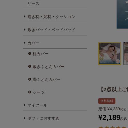
リーズ
抱き枕・足枕・クッション
敷きパッド・ベッドパッド
カバー
枕カバー
敷きふとんカバー
掛ふとんカバー
【2点以上ご
シーツ
送料無料
マイクール
定価
¥
4,389
のと
¥
2,189
ギフトにおすすめ
税込