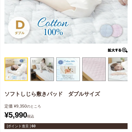
ソフトしじら敷きパッド ダブルサイズ
定価
¥
9,350
のところ
¥
5,990
税込
[ポイント進呈 ]
60