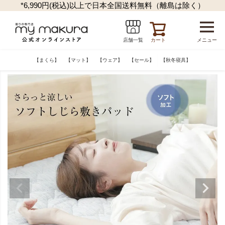
*6,990円(税込)以上で日本全国送料無料（離島は除く）
カート
メニュー
店舗一覧
【まくら】
【マット】
【ウェア】
【セール】
【秋冬寝具】