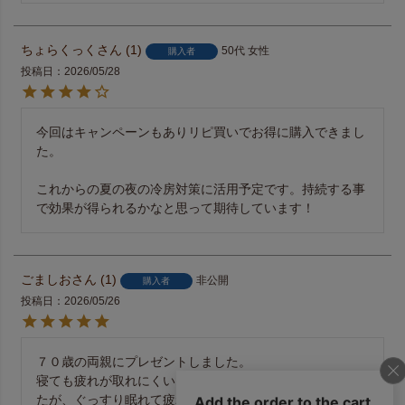
ちょらくっく
1
50代
女性
購入者
投稿日
2026/05/28
今回はキャンペーンもありリピ買いでお得に購入できまし
た。

これからの夏の夜の冷房対策に活用予定です。持続する事
で効果が得られるかなと思って期待しています！
ごましお
1
非公開
購入者
投稿日
2026/05/26
７０歳の両親にプレゼントしました。

寝ても疲れが取れにくいと言っていたので購入してみまし
たが、ぐっすり眠れて疲れが取れている気がすると言って