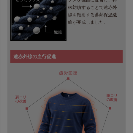
殊紡績することで遠赤外
線を輻射する蓄熱保温繊
維が完成しました。
遠赤外線の血行促進