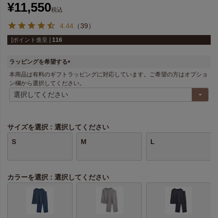
¥
11,550
税込
4.44
（
39
）
[ポイント進呈 ]
116
ラッピングを希望する
(
本商品は有料のギフトラッピングに対応しています。ご希望の方はオプショ
必
ン欄から選択してください。
須
)
サイズを選択
選択してください
S
M
L
カラーを選択
選択してください