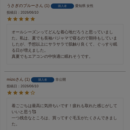
うさぎのブルー
1
愛知県
女性
購入者
投稿日
2026/06/10
オールシーズンってどんな着心地だろうと思っていまし
た。私は、夏でも長袖パジャマで寝るので期待もしていま
したが、予想以上にサラサラで肌触り良くて、ぐっすり眠
る日が増えました。

真夏でもエアコンの中快適に眠れそうです。
mizo
1
非公開
購入者
投稿日
2026/06/10
着ごごちは最高に気持ちいです！疲れも取れた感じがして
いいと思う🥰

一つ残念なところは、買ってすぐ毛玉がたくさんできまし
た。