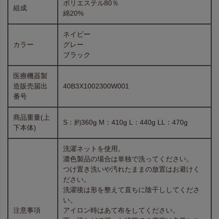
ポリエステル80％
組成
綿20%
ネイビー
カラー
グレー
ブラック
医療機器製
造販売届出
40B3X1002300W001
番号
商品重量(上
S：約360g M：410g L：440g LL：470g
下本体)
洗濯ネットを使用。
濃色製品の場合は単独で洗ってください。
つけ置き洗いや汚れたままの放置はお避けく
ださい。
洗濯後は形を整えて直ちに陰干ししてくださ
い。
注意事項
アイロン時はあて布をしてください。