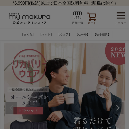
*6,990円(税込)以上で日本全国送料無料（離島は除く）
カート
メニュー
店舗一覧
【まくら】
【マット】
【ウェア】
【セール】
【秋冬寝具】