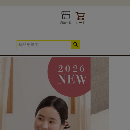
カート
店舗一覧
兼用) 上下セット
INE
お問い合わせ
春夏快適寝具