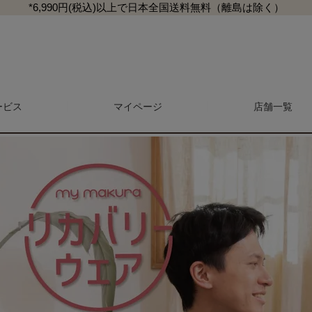
*6,990円(税込)以上で日本全国送料無料（離島は除く）
約ページ
リカバリーウェア2026 オールシーズンタイプ ユニセックスモデル(男女
ービス
マイページ
検索
店舗一覧
マガジン
商品レビュー一覧
L
マットレス・敷き布団
抱き枕・クッション