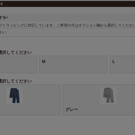
16
する
(
フトラッピングに対応しています。ご希望の方はオプション欄から選択してくださ
必
須
)
選択してください
M
L
選択してください
グレー