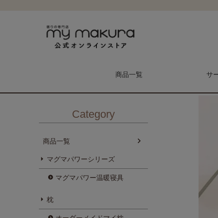
HOME
商品一覧
疲労回復リカバリーウェア
リカバリーウェア予
商品一覧
サ
Category
商品一覧
マグマパワーシリーズ
メンテナンス予約
マイ枕
マグマパワー温暖寝具
枕
枕
オーダーメイドマイ枕