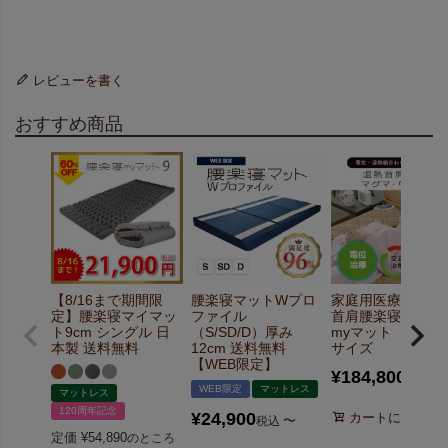
レビューを書く
おすすめ商品
腰楽寝マットWプロ
家庭用医療機器 温
【8/16まで期間限
ファイル
首肩腰楽寝マグマ
定】腰楽寝マイマッ
（S/SD/D）厚み
myマット シン
ト9cm シングル 日
12cm 送料無料
サイズ
本製 送料無料
【WEB限定】
¥
184,800
税込
WEB限定
マットレス
マットレス
120周年記念
¥
24,900
カートに入れる
〜
税込
定価
¥
54,890
のところ