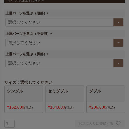
[ポイント進呈 ]
1,628
〜
上層パーツを選ぶ（頭部）
(
必
須
上層パーツを選ぶ（中央部）
)
(
必
須
上層パーツを選ぶ（脚部）
)
(
必
須
)
サイズ
選択してください
シングル
セミダブル
ダブル
¥
162,800
¥
184,800
¥
206,800
税込
税込
税込
お気に入りに登録する