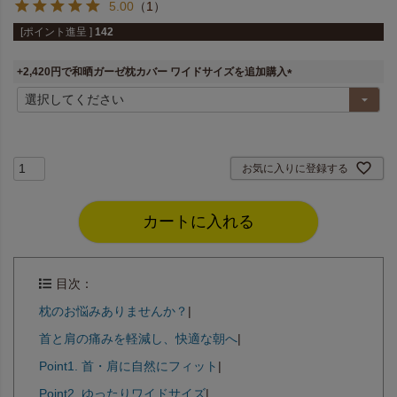
5.00
（
1
）
[ポイント進呈 ]
142
+2,420円で和晒ガーゼ枕カバー ワイドサイズを追加購入
(
必
須
)
お気に入りに登録する
カートに入れる
目次：
枕のお悩みありませんか？
|
首と肩の痛みを軽減し、快適な朝へ
|
Point1. 首・肩に自然にフィット
|
Point2. ゆったりワイドサイズ
|