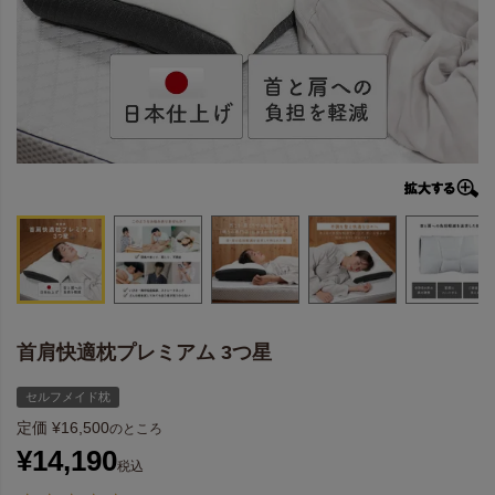
首肩快適枕プレミアム 3つ星
セルフメイド枕
定価
¥
16,500
のところ
¥
14,190
税込