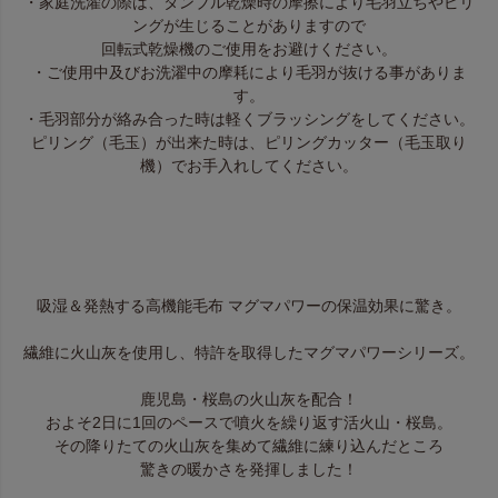
・家庭洗濯の際は、タンブル乾燥時の摩擦により毛羽立ちやピリ
ングが生じることがありますので
回転式乾燥機のご使用をお避けください。
・ご使用中及びお洗濯中の摩耗により毛羽が抜ける事がありま
す。
・毛羽部分が絡み合った時は軽くブラッシングをしてください。
ピリング（毛玉）が出来た時は、ピリングカッター（毛玉取り
機）でお手入れしてください。
吸湿＆発熱する高機能毛布 マグマパワーの保温効果に驚き。
繊維に火山灰を使用し、特許を取得したマグマパワーシリーズ。
鹿児島・桜島の火山灰を配合！
およそ2日に1回のペースで噴火を繰り返す活火山・桜島。
その降りたての火山灰を集めて繊維に練り込んだところ
驚きの暖かさを発揮しました！