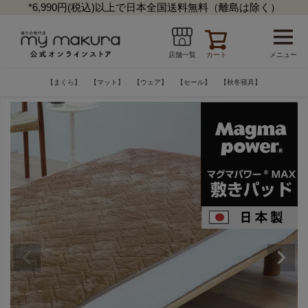
*6,990円(税込)以上で日本全国送料無料（離島は除く）
カート
メニュー
店舗一覧
【まくら】
【マット】
【ウェア】
【セール】
【秋冬寝具】