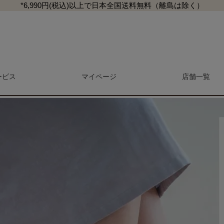
*6,990円(税込)以上で日本全国送料無料（離島は除く）
ックス レディース メンズ（フリーサイズ）
ービス
マイページ
検索
店舗一覧
マガジン
商品レビュー一覧
L
マットレス・敷き布団
抱き枕・クッション