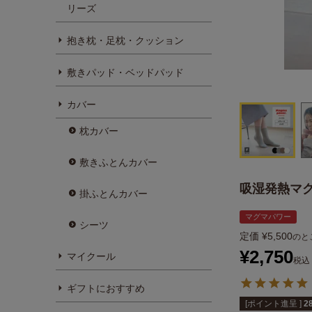
リーズ
抱き枕・足枕・クッション
敷きパッド・ベッドパッド
カバー
枕カバー
敷きふとんカバー
吸湿発熱マグ
掛ふとんカバー
マグマパワー
シーツ
定価
¥
5,500
のと
¥
2,750
マイクール
税込
ギフトにおすすめ
[ポイント進呈 ]
2