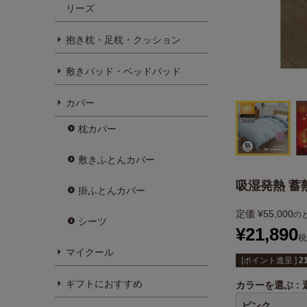
リーズ
抱き枕・足枕・クッション
敷きパッド・ベッドパッド
カバー
枕カバー
敷きふとんカバー
吸湿発熱 蓄
掛ふとんカバー
定価
¥
55,000
の
シーツ
¥
21,890
税
マイクール
[ポイント進呈 ]
2
ギフトにおすすめ
カラーを選ぶ
ピンク