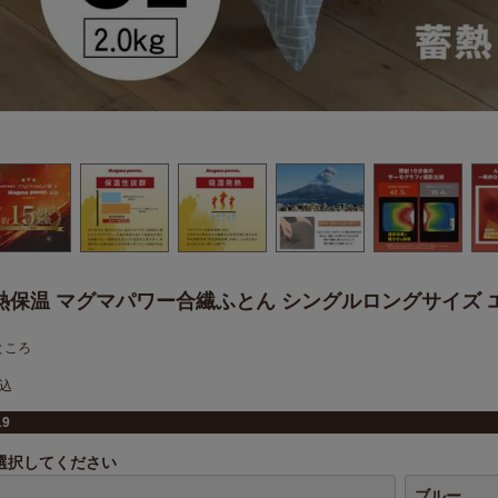
熱保温 マグマパワー合繊ふとん シングルロングサイズ 
ところ
込
19
選択してください
ブルー