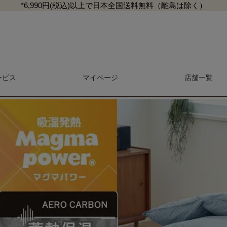
*6,990円(税込)以上で日本全国送料無料（離島は除く）
マパワー合繊ふとん シングルロングサイズ エアロカーボン
ービス
マイページ
検索
店舗一覧
マガジン
商品レビュー一覧
L
マットレス・敷き布団
抱き枕・クッション