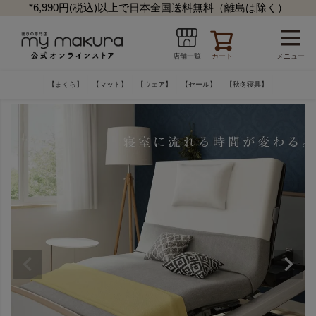
*6,990円(税込)以上で日本全国送料無料（離島は除く）
カート
メニュー
店舗一覧
【まくら】
【マット】
【ウェア】
【セール】
【秋冬寝具】