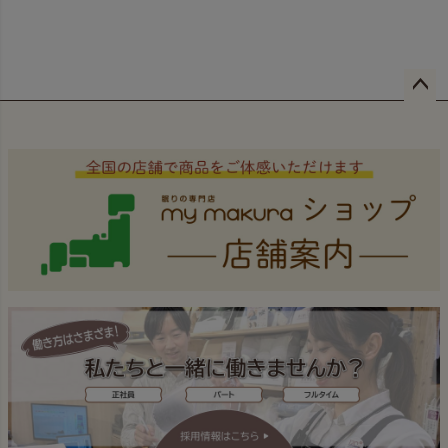
ペー
ジト
ップ
へ