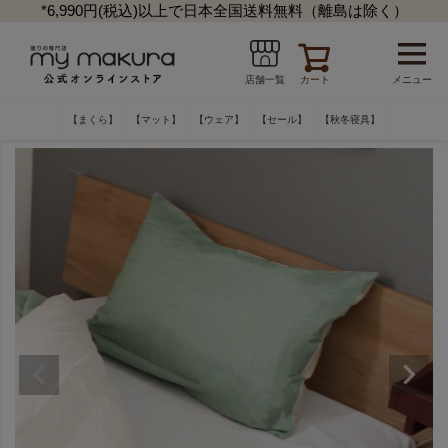
*6,990円(税込)以上で日本全国送料無料（離島は除く）
カート
メニュー
店舗一覧
【まくら】
【マット】
【ウェア】
【セール】
【秋冬寝具】