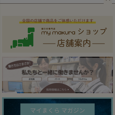
ペー
ジト
ップ
へ