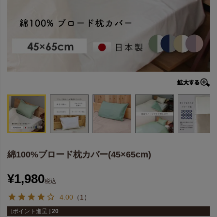
綿100%ブロード枕カバー(45×65cm)
¥
1,980
税込
4.00
（
1
）
[ポイント進呈 ]
20