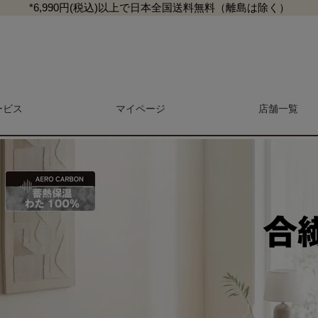
*6,990円(税込)以上で日本全国送料無料（離島は除く）
ん
蓄熱保温合繊ふとん シングルロングサイズ エアロカーボン
ービス
マイページ
検索
店舗一覧
マガジン
商品レビュー一覧
L
マットレス・敷き布団
抱き枕・クッション