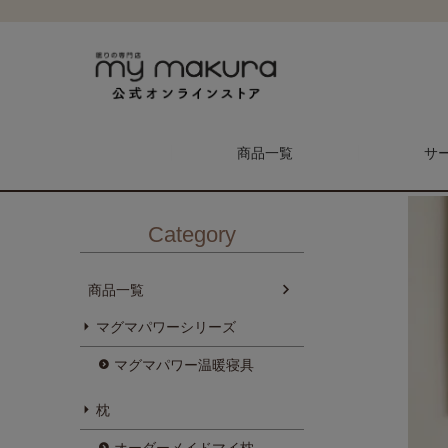
HOME
商品一覧
掛ふとん・毛布・ケット
羽毛ふとん・合繊ふと
商品一覧
サ
Category
商品一覧
マグマパワーシリーズ
メンテナンス予約
マイ枕
マグマパワー温暖寝具
枕
枕
オーダーメイドマイ枕