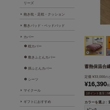
リーズ
抱き枕・足枕・クッション
敷きパッド・ベッドパッド
カバー
枕カバー
敷きふとんカバー
蓄熱保温合
掛ふとんカバー
定価
¥
33,000
の
シーツ
¥
16,390
税
マイクール
[ポイント進呈 ]
1
ギフトにおすすめ
カラーを選ぶ
ピンク