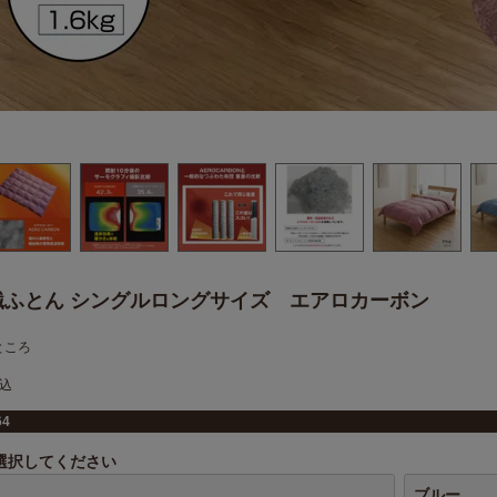
繊ふとん シングルロングサイズ エアロカーボン
ところ
込
64
選択してください
ブルー