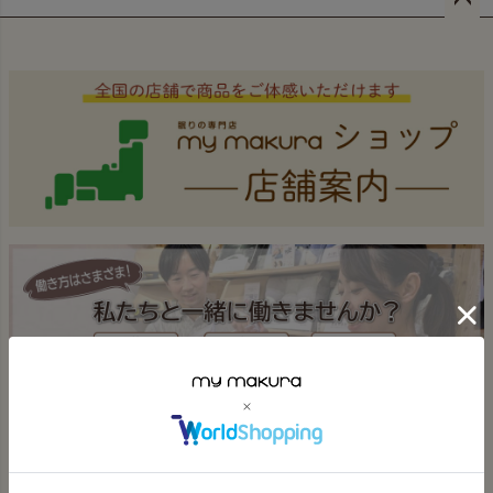
ペー
ジト
ップ
へ