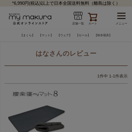
*6,990円(税込)以上で日本全国送料無料（離島は除く）
カート
メニュー
店舗一覧
【まくら】
【マット】
【ウェア】
【セール】
【秋冬寝具】
はなさんのレビュー
1
件中
1
-
1
件表示