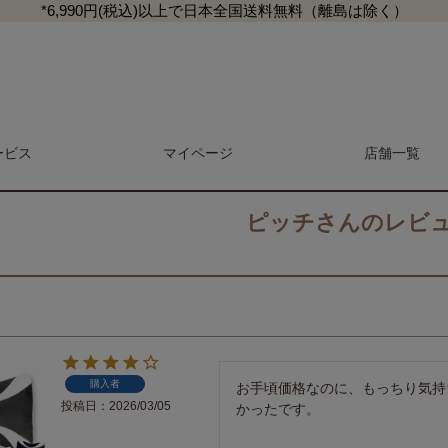
*6,990円(税込)以上で日本全国送料無料（離島は除く）
ービス
マイページ
検索
店舗一覧
ピッチさんのレビ
マガジン
商品レビュー一覧
L
マットレス・敷き布団
抱き枕・クッション
購入者
お手頃価格なのに、もっちり気持
投稿日
2026/03/05