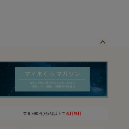
ペー
ジト
ップ
へ
6,990円(税込)以上で
送料無料