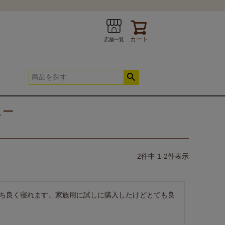
カート
店舗一覧
ュー
2
件中
1
-
2
件表示
INE
お問い合わせ
春夏快適寝具
ち良く寝れます。家族用に試しに購入したけどとても良