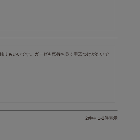
触りもいいです。ガーゼも気持ち良く甲乙つけがたいで
2
件中
1
-
2
件表示