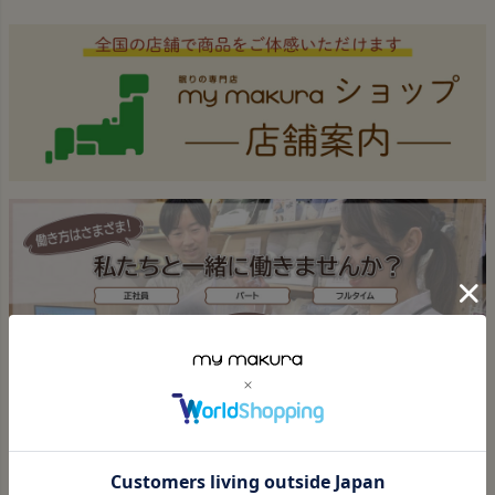
ジト
ップ
へ