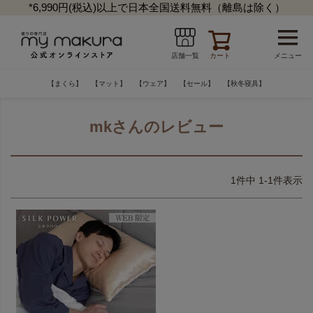
*6,990円(税込)以上で日本全国送料無料（離島は除く）
カート
メニュー
店舗一覧
【まくら】
【マット】
【ウェア】
【セール】
【秋冬寝具】
mkさんのレビュー
1
件中
1
-
1
件表示