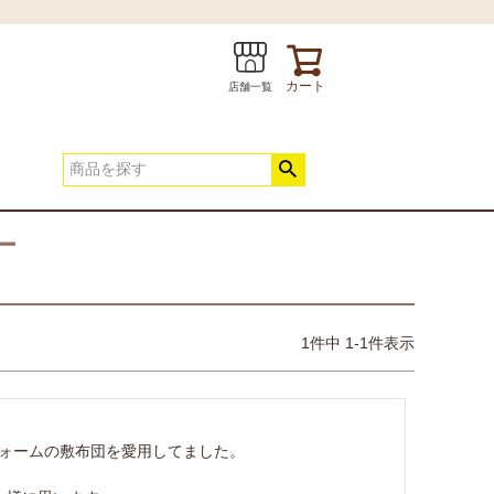
カート
店舗一覧
ー
1
件中
1
-
1
件表示
INE
お問い合わせ
春夏快適寝具
ォームの敷布団を愛用してました。
