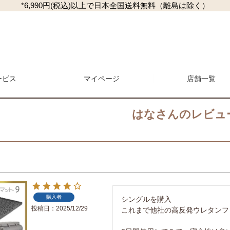
*6,990円(税込)以上で日本全国送料無料（離島は除く）
ービス
マイページ
検索
店舗一覧
はなさんのレビュ
マガジン
商品レビュー一覧
L
マットレス・敷き布団
抱き枕・クッション
購入者
シングルを購入

投稿日
2025/12/29
これまで他社の高反発ウレタンフ