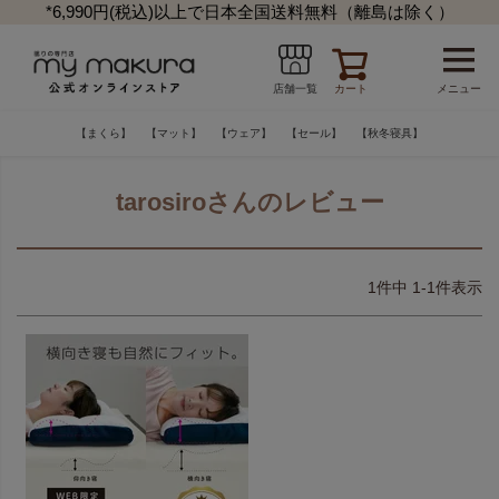
*6,990円(税込)以上で日本全国送料無料（離島は除く）
カート
メニュー
店舗一覧
【まくら】
【マット】
【ウェア】
【セール】
【秋冬寝具】
tarosiroさんのレビュー
1
件中
1
-
1
件表示