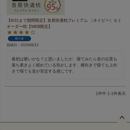
【8/31まで期間限定】首肩快適枕プレミアム （ネイビー）セミ
オーダー枕【WEB限定】
購入者
投稿日
2025/06/12
最初は硬いかな？と思いましたが、寝てみたら首の位置も
落ち着きよく眠れている気がします。横向きで寝ても上向
きで寝ても首が安定する感じです。
1
件中
1
-
1
件表示
ペー