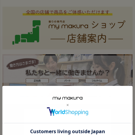
ジト
ップ
へ