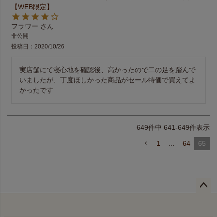
【WEB限定】
フラワー
非公開
投稿日
2020/10/26
実店舗にて寝心地を確認後、高かったので二の足を踏んで
いましたが、丁度ほしかった商品がセール特価で買えてよ
649
件中
641
-
649
件表示
1
…
64
65
ペー
ジト