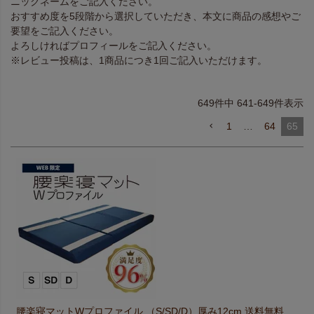
ニックネームをご記入ください。
おすすめ度を5段階から選択していただき、本文に商品の感想やご
要望をご記入ください。
よろしければプロフィールをご記入ください。
※レビュー投稿は、1商品につき1回ご記入いただけます。
649
件中
641
-
649
件表示
1
…
64
65
腰楽寝マットWプロファイル （S/SD/D）厚み12cm 送料無料