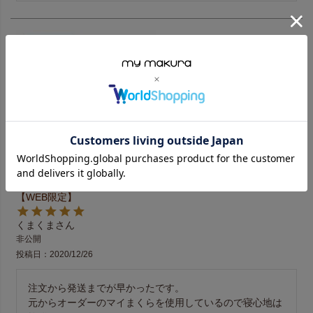
腰楽寝マットWプロファイル （S/SD/D）厚み12cm 送料無料
【WEB限定】
くまくま
非公開
投稿日
2020/12/26
注文から発送までが早かったです。 

元からオーダーのマイまくらを使用しているので寝心地は