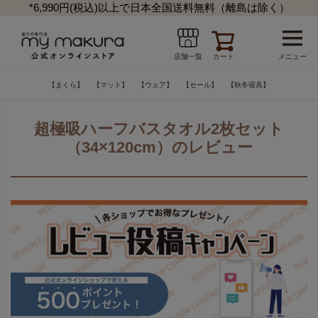
*6,990円(税込)以上で日本全国送料無料（離島は除く）
カート
メニュー
店舗一覧
【まくら】
【マット】
【ウェア】
【セール】
【秋冬寝具】
超極吸ハーフバスタオル2枚セット
（34×120cm）のレビュー