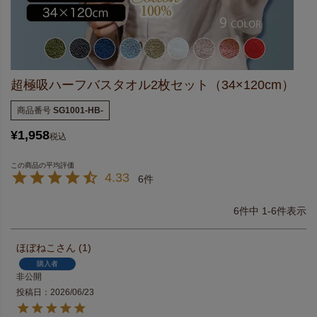
超極吸ハーフバスタオル2枚セット（34×120cm）
商品番号
SG1001-HB-
¥
1,958
税込
4.33
6
6
件中
1
-
6
件表示
ほぼねこ
1
購入者
非公開
投稿日
2026/06/23