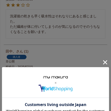
洗濯後の乾きも早く吸水性はそれなりにあると感じまし
た。

ただ繊維が体に付いてしまうのが気になるのでそのうちな
くなることを願います。
田中。
1
購入者
非公開
投稿日
2025/07/15
ふわふわで使い心地良いです。

以前はヒオ〇エやタオル研〇所を使っていましたが、長さ
が100cmと少し短く、こちらを試しに購入。長さ120cmあ
るので拭きやすいです。

色味は落ち着いたダークベージュですが、ライトベージュ
もあれば嬉しいです。数ヶ月使っていますが、今のところ