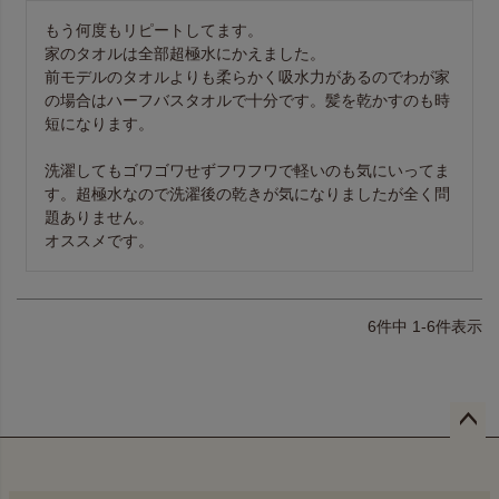
もう何度もリピートしてます。

家のタオルは全部超極水にかえました。

前モデルのタオルよりも柔らかく吸水力があるのでわが家
の場合はハーフバスタオルで十分です。髪を乾かすのも時
短になります。

洗濯してもゴワゴワせずフワフワで軽いのも気にいってま
す。超極水なので洗濯後の乾きが気になりましたが全く問
題ありません。

オススメです。
6
件中
1
-
6
件表示
ペー
ジト
ップ