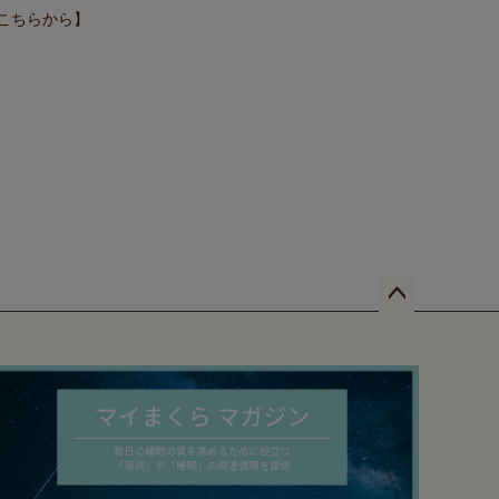
こちらから】
ペー
ジト
ップ
へ