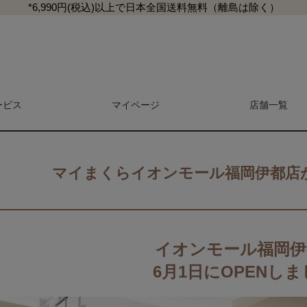
*6,990円(税込)以上で日本全国送料無料（離島は除く）
ービス
マイページ
検索
店舗一覧
マイまくらイオンモール福岡伊都店
マガジン
商品レビュー一覧
L
イオンモール福岡伊
マットレス・敷き布団
抱き枕・クッション
6月1日にOPENしま