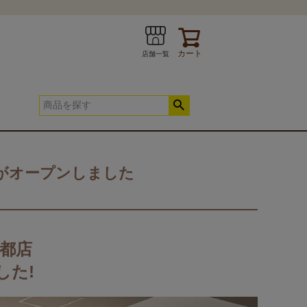
カート
店舗一覧
がオープンしました
INE
お問い合わせ
都店
春夏快適寝具
した!