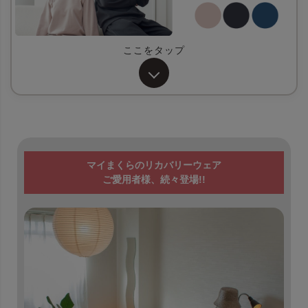
ここをタップ
セラミック粒子配合高機能原料 "BURN FLAME®"を使
用。
自らの体温による遠赤外線を輻射させる
マイまくらのリカバリーウェア
特殊繊維[BURN FLAME®]を使用。 血行
ご愛用者様、続々登場!!
が促進されることで血流を改善や疲労回
復が期待できます。
商品ページはコチラ＞＞