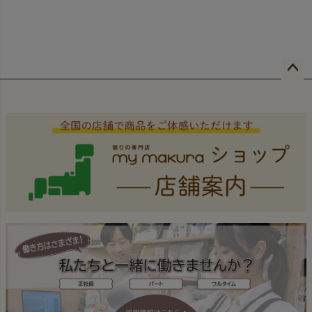
ペー
ジト
ップ
へ