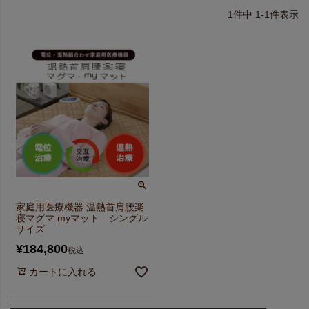
1
件中
1
-
1
件表示
家庭用医療機器 温熱首肩腰楽
寝マグマ myマット シングル
サイズ
¥
184,800
税込
カートに入れる