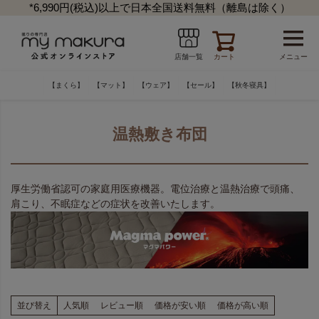
*6,990円(税込)以上で日本全国送料無料（離島は除く）
カート
メニュー
店舗一覧
【まくら】
【マット】
【ウェア】
【セール】
【秋冬寝具】
温熱敷き布団
厚生労働省認可の家庭用医療機器。電位治療と温熱治療で頭痛、
肩こり、不眠症などの症状を改善いたします。
並び替え
人気順
レビュー順
価格が安い順
価格が高い順