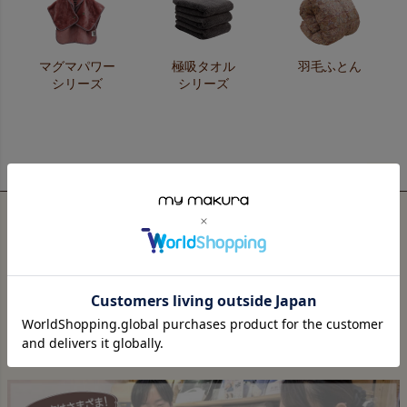
マグマパワー
極吸タオル
羽毛ふとん
シリーズ
シリーズ
ペー
ジト
ップ
へ