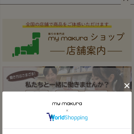
ペー
ジト
ップ
へ