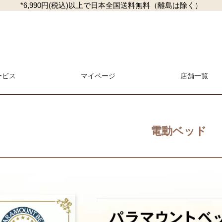
*6,990円(税込)以上で日本全国送料無料（離島は除く）
ービス
マイページ
検索
店舗一覧
電動ベッド
マガジン
商品レビュー一覧
L
マットレス・敷き布団
抱き枕・クッション