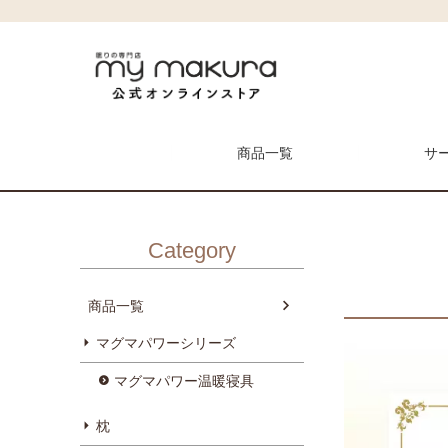
HOME
商品一覧
マットレス
電動ベッド
商品一覧
サ
Category
商品一覧
メンテナンス予約
マイ枕
マグマパワーシリーズ
枕
マグマパワー温暖寝具
枕