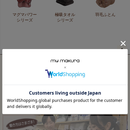
マグマパワー
極吸タオル
羽毛ふとん
シリーズ
シリーズ
ペー
ジト
ップ
へ