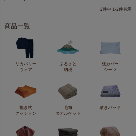
2
件中
1
-
2
件表示
商品一覧
リカバリー
ふるさと
枕カバー
ウェア
納税
シーツ
抱き枕
毛布
敷きパッド
クッション
タオルケット