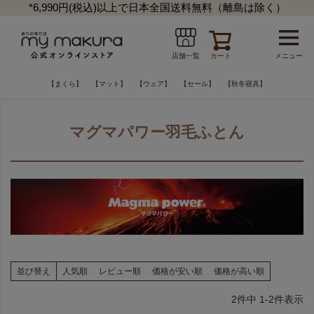
*6,990円(税込)以上で日本全国送料無料（離島は除く）
カート
メニュー
店舗一覧
【まくら】
【マット】
【ウェア】
【セール】
【秋冬寝具】
マグマパワー羽毛ふとん
並び替え
人気順
レビュー順
価格が安い順
価格が高い順
2
件中
1
-
2
件表示