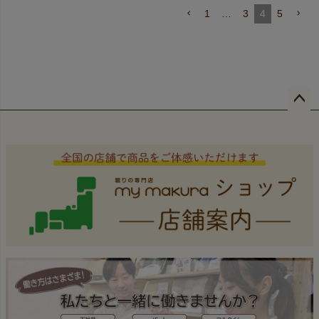
1
…
3
4
5
ペー
ジト
ップ
へ