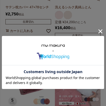
サテン枕カバー 47×78センチ
洗えるシルク真綿ふとん
¥
2,750
税込
在庫切れ
定価
¥
24,200
のところ
¥
16,400
税込
カートに入れる
在庫切れ
4.50
（
2
）
カートに入れる
4.50
（
2
）