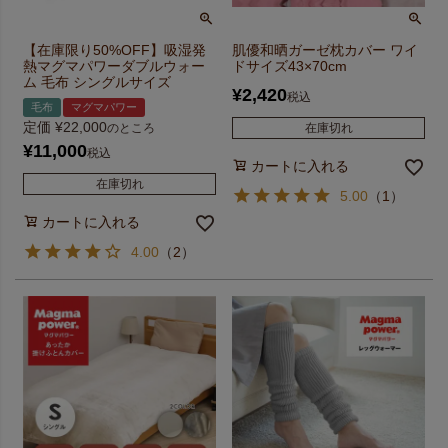
【在庫限り50%OFF】吸湿発
肌優和晒ガーゼ枕カバー ワイ
熱マグマパワーダブルウォー
ドサイズ43×70cm
ム 毛布 シングルサイズ
¥
2,420
税込
毛布
マグマパワー
定価
¥
22,000
のところ
在庫切れ
¥
11,000
税込
カートに入れる
在庫切れ
5.00
（
1
）
カートに入れる
4.00
（
2
）