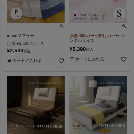
mocoマフラー
肌優和晒ガーゼ掛けカバー シ
ングルサイズ
定価
¥
5,500
のところ
¥
5,390
¥
2,500
税込
税込
カートに入れる
カートに入れる