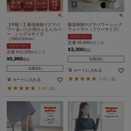
【半額！】吸湿発熱マグマパ
吸湿発熱マグマパワー レッグ
ワー あったか掛けふとんカバ
ウォーマー（フリーサイズ）
ー シングルサイズ
マグマパワー
（150×210cm）
定価
¥
6,600
のところ
マグマパワー
¥
3,300
税込
定価
¥
13,200
のところ
¥
5,990
在庫切れ
税込
在庫切れ
カートに入れる
5.00
（
1
）
カートに入れる
5.00
（
1
）