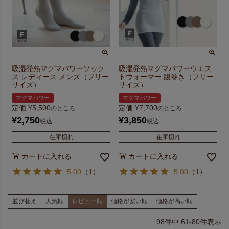
吸湿発熱マグマパワーソック
吸湿発熱マグマパワーウエス
ス レディース メンズ（フリー
トウォーマー 腹巻き（フリー
サイズ）
サイズ）
マグマパワー
マグマパワー
定価
¥
5,500
定価
¥
7,700
のところ
のところ
¥
2,750
¥
3,850
税込
税込
在庫切れ
在庫切れ
カートに入れる
カートに入れる
5.00
（
1
）
5.00
（
1
）
並び替え
人気順
レビュー順
価格が安い順
価格が高い順
98
件中
61
-
80
件表示