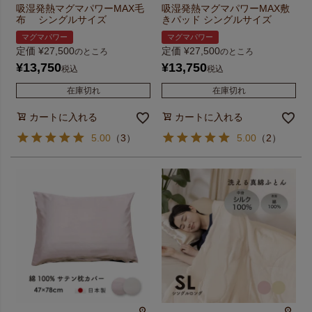
吸湿発熱マグマパワーMAX毛
吸湿発熱マグマパワーMAX敷
布 シングルサイズ
きパッド シングルサイズ
マグマパワー
マグマパワー
定価
¥
27,500
定価
¥
27,500
のところ
のところ
¥
13,750
¥
13,750
税込
税込
在庫切れ
在庫切れ
カートに入れる
カートに入れる
5.00
（
3
）
5.00
（
2
）