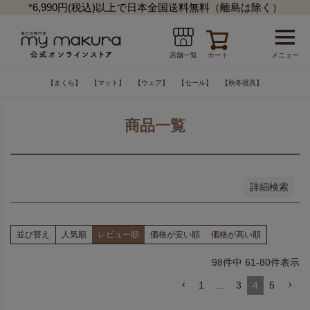
*6,990円(税込)以上で日本全国送料無料（離島は除く）
並び順
新着順
カート
メニュー
店舗一覧
登録順
価格が安い順
【まくら】
【マット】
【ウェア】
【セール】
【秋冬寝具】
価格が高い順
優先度順
レビュー順
商品一覧
キーワードヒット順
検索
詳細検索
並び替え
人気順
レビュー順
価格が安い順
価格が高い順
98
件中
61
-
80
件表示
1
…
3
4
5