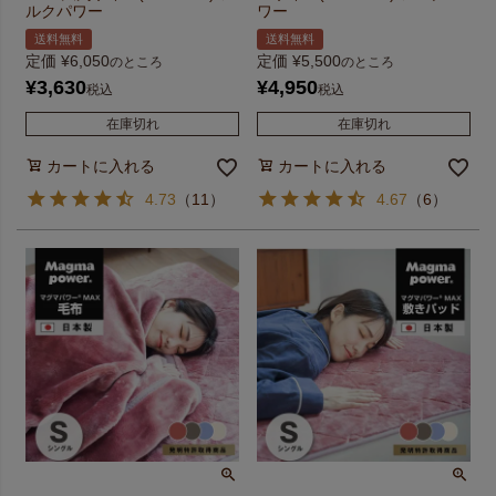
ルクパワー
ワー
送料無料
送料無料
定価
¥
6,050
定価
¥
5,500
のところ
のところ
¥
3,630
¥
4,950
税込
税込
在庫切れ
在庫切れ
カートに入れる
カートに入れる
4.73
（
11
）
4.67
（
6
）