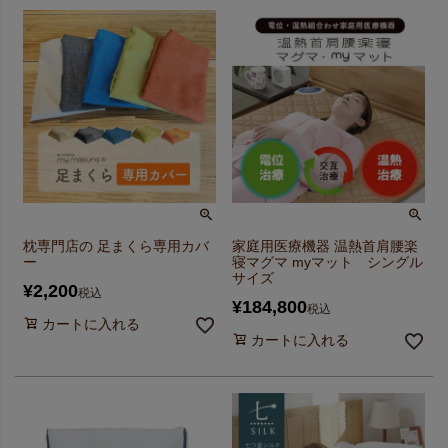
枕専門店の 足まくら専用カバ
家庭用医療機器 温熱首肩腰楽
ー
寝マグマ myマット シングル
サイズ
¥
2,200
税込
¥
184,800
税込
カートに入れる
カートに入れる