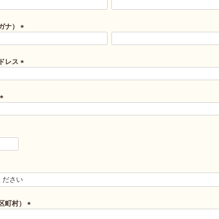
ガナ）
(
必
須
ドレス
)
(
必
須
)
(
必
須
)
区町村）
(