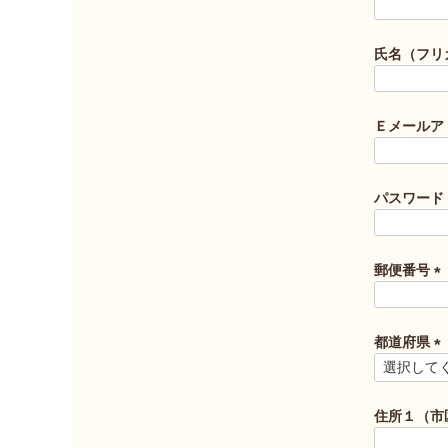
(
必
須
氏名（フリ
)
Ｅメールア
パスワード
郵便番号
(
必
須
都道府県
)
(
必
須
住所１（市
)