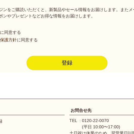
(
ジンをご購読いただくと、新製品やセール情報をお届けします。またメ
必
ポンやプレゼントなどお得な情報をお届けします。
須
)
に同意する
保護方針
に同意する
登録
お問合せ先
TEL
0120-22-0070
録
(平日 10:00〜17:00)
土日祝は休業のため、翌営業日以