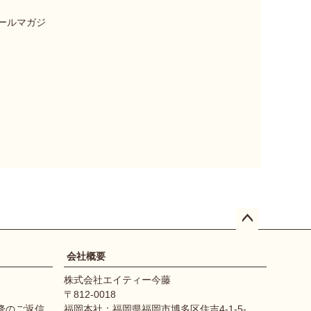
ールマガジ
ペー
ジト
会社概要
ップ
株式会社エイティー今藤
へ
812-0018
降のご返信
福岡本社：福岡県福岡市博多区住吉4-1-5-