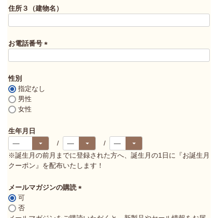
須
住所３（建物名）
)
お電話番号
(
必
須
性別
)
指定なし
男性
女性
生年月日
※誕生月の前月までに登録された方へ、誕生月の1日に『お誕生月
クーポン』を配布いたします！
メールマガジンの購読
可
(
否
必