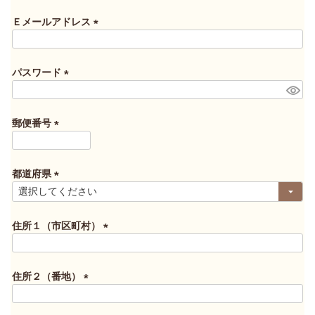
必
須
Ｅメールアドレス
)
(
必
須
パスワード
)
(
必
須
郵便番号
)
(
必
須
都道府県
)
(
必
須
住所１（市区町村）
)
(
必
須
住所２（番地）
)
(
必