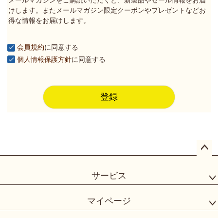
メールマガジンをご購読いただくと、新製品やセール情報をお届
須
けします。またメールマガジン限定クーポンやプレゼントなどお
)
得な情報をお届けします。
会員規約
に同意する
個人情報保護方針
に同意する
登録
ペー
ジト
サービス
ップ
へ
マイページ