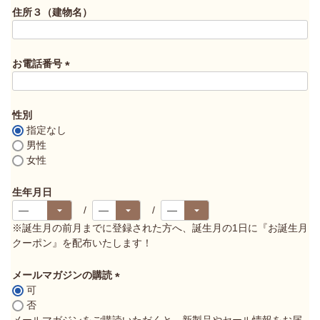
須
住所３（建物名）
)
お電話番号
(
必
須
性別
)
指定なし
男性
女性
生年月日
※誕生月の前月までに登録された方へ、誕生月の1日に『お誕生月
クーポン』を配布いたします！
メールマガジンの購読
可
(
否
必