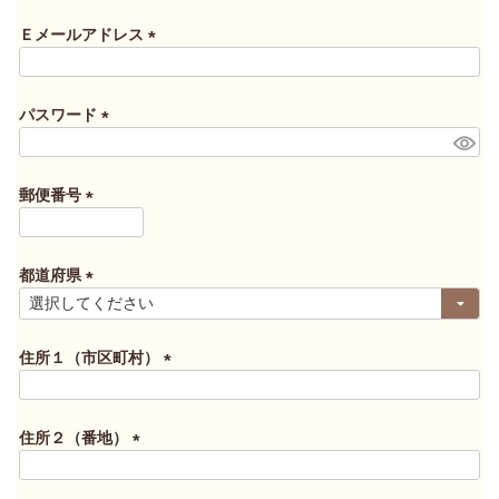
必
須
Ｅメールアドレス
)
(
必
須
パスワード
)
(
必
須
郵便番号
)
(
必
須
都道府県
)
(
必
須
住所１（市区町村）
)
(
必
須
住所２（番地）
)
(
必