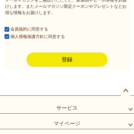
メールマガジンをご購読いただくと、新製品やセール情報をお届
須
けします。またメールマガジン限定クーポンやプレゼントなどお
)
得な情報をお届けします。
会員規約
に同意する
個人情報保護方針
に同意する
登録
ペー
ジト
サービス
ップ
へ
マイページ