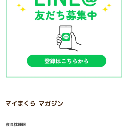
寝具
枕
睡眠