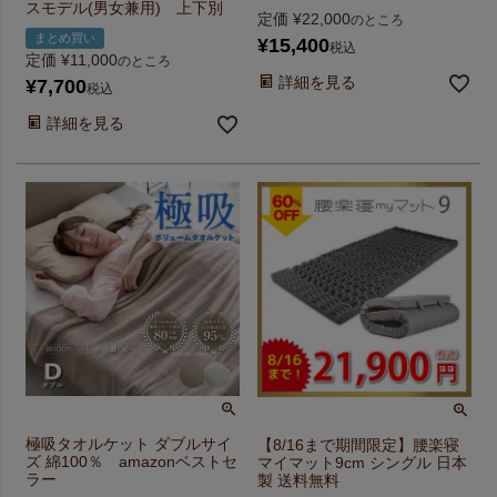
スモデル(男女兼用) 上下別
定価
¥
22,000
のところ
まとめ買い
¥
15,400
税込
定価
¥
11,000
のところ
詳細を見る
¥
7,700
税込
詳細を見る
極吸タオルケット ダブルサイ
【8/16まで期間限定】腰楽寝
ズ 綿100％ amazonベストセ
マイマット9cm シングル 日本
ラー
製 送料無料