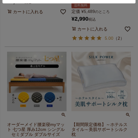
¥
3,300
税込
送料無料
定価
¥
5,489
カートに入れる
のところ
¥
2,990
税込
カートに入れる
5.00
（
2
）
オーダーメイド腰楽寝myマッ
【期間限定価格】～ホテルス
ト 七つ星 厚み12cm シングル
タイル～美肌サポートシルク
セミダブル ダブルサイズ
枕