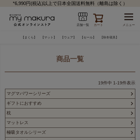
*6,990円(税込)以上で日本全国送料無料（離島は除く）
カート
メニュー
店舗一覧
【まくら】
【マット】
【ウェア】
【セール】
【秋冬寝具】
商品一覧
19
件中
1
-
19
件表示
マグマパワーシリーズ
ギフトにおすすめ
枕
マットレス
極吸タオルシリーズ