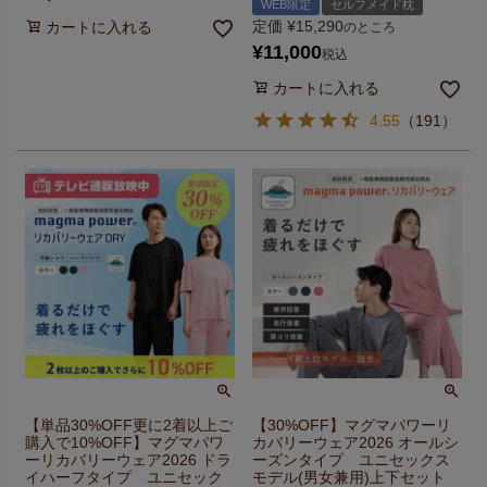
WEB限定
セルフメイド枕
定価
¥
15,290
カートに入れる
のところ
¥
11,000
税込
カートに入れる
4.55
（
191
）
【単品30%OFF更に2着以上ご
【30%OFF】マグマパワーリ
購入で10%OFF】マグマパワ
カバリーウェア2026 オールシ
ーリカバリーウェア2026 ドラ
ーズンタイプ ユニセックス
イハーフタイプ ユニセック
モデル(男女兼用)上下セット