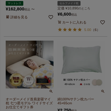
マットレス
セルフメイド枕
定価
¥
10,890
¥
162,800
のところ
〜
税込
¥
6,600
税込
詳細を見る
カートに入れる
5.00
（
6
）
オーダーメイド首肩楽寝マイ
綿100%サテン枕カバー
枕 七つ星モデル ワイドサイズ
45×65cm
お仕立てギフト券
¥
2,750
税込