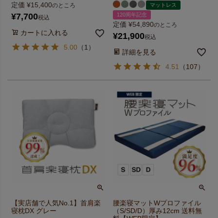
定価
¥
15,400
マットレス
のところ
120周年記念
¥
7,700
税込
定価
¥
54,890
のところ
カートに入れる
¥
21,900
税込
5.00
（
1
）
詳細を見る
4.51
（
107
）
【実店舗で人気No.1】首肩楽
腰楽寝マットWプロファイル
寝枕DX グレー
（S/SD/D）厚み12cm 送料無