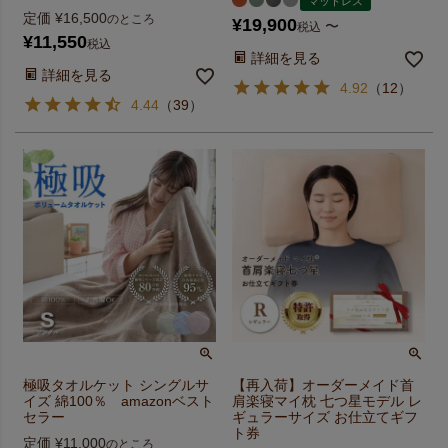
マットレス
定価
¥
16,500
のところ
¥
19,900
〜
税込
¥
11,550
税込
詳細を見る
詳細を見る
4.92
（
12
）
4.44
（
39
）
極吸タオルケット シングルサ
【再入荷】オーダーメイド首
イズ 綿100％ amazonベスト
肩楽寝マイ枕 七つ星モデル レ
セラー
ギュラーサイズ お仕立てギフ
ト券
定価
¥
11,000
のところ