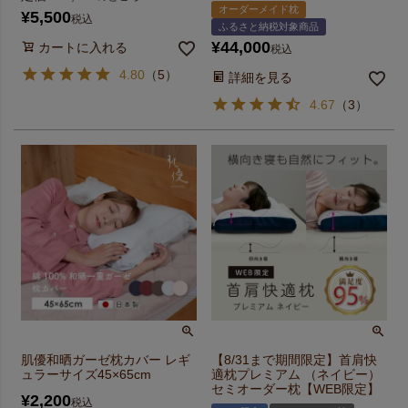
オーダーメイド枕
¥
5,500
税込
ふるさと納税対象商品
¥
44,000
カートに入れる
税込
4.80
（
5
）
詳細を見る
4.67
（
3
）
肌優和晒ガーゼ枕カバー レギ
【8/31まで期間限定】首肩快
ュラーサイズ45×65cm
適枕プレミアム （ネイビー）
セミオーダー枕【WEB限定】
¥
2,200
税込