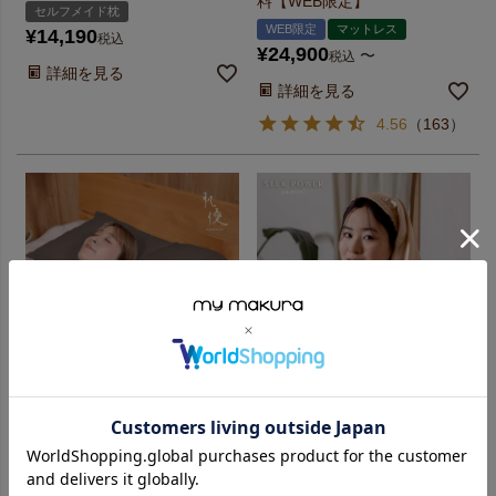
料【WEB限定】
セルフメイド枕
WEB限定
マットレス
¥
14,190
税込
¥
24,900
〜
税込
詳細を見る
詳細を見る
4.56
（
163
）
【オーダーメイドマイ枕七つ
【2点以上ご購入で
星 ワイド専用】肌優和晒ガー
10%OFF！】シルクナイトキ
ゼ枕カバー 53×80cm
ャップ 筒型全周ゴム ロング
シルクパワー