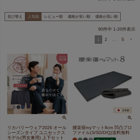
並び替え
人気順
レビュー順
価格が安い順
価格が高い順
90
件中
1
-
20
件表示
1
2
…
5
リカバリーウェア2026 オール
腰楽寝myマット8cm 凹凸プロ
シーズンタイプ ユニセックス
ファイル(S/SD/D/Q)送料無料
モデル(男女兼用) 上下セット