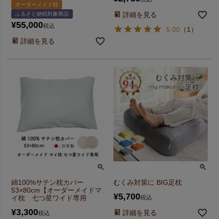
オーダーメイド枕
ふるさと納税対象商品
詳細を見る
¥
55,000
税込
5.00
（
1
）
詳細を見る
綿100%サテン枕カバー
むくみ対策に BIG足枕
53×80cm【オーダーメイドマ
¥
5,700
イ枕 七つ星ワイド専用
税込
¥
3,300
詳細を見る
税込