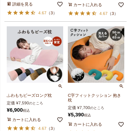
詳細を見る
カートに入れる
4.67
（
3
）
4.67
（
3
）
ふわもちビーズロング枕
C字フィットクッション 抱き
枕
定価
¥
7,590
のところ
定価
¥
7,700
のところ
¥
6,900
税込
¥
5,390
税込
カートに入れる
カートに入れる
4.67
（
3
）