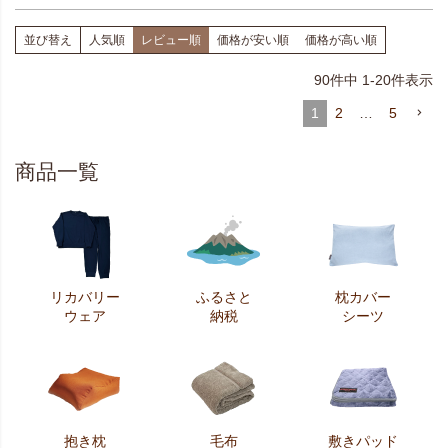
並び替え
人気順
レビュー順
価格が安い順
価格が高い順
90
件中
1
-
20
件表示
1
2
…
5
商品一覧
リカバリー
ふるさと
枕カバー
ウェア
納税
シーツ
抱き枕
毛布
敷きパッド