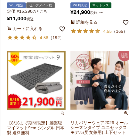
WEB限定
セルフメイド枕
WEB限定
マットレス
定価
¥
15,290
¥
24,900
のところ
〜
税込
¥
11,000
税込
詳細を見る
カートに入れる
4.55
（
165
）
4.56
（
192
）
リカバリーウェア2026 オール
【8/16まで期間限定】腰楽寝
シーズンタイプ ユニセックス
マイマット9cm シングル 日本
モデル(男女兼用) 上下セット
製 送料無料