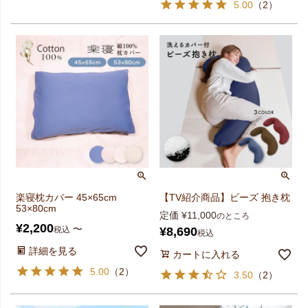
5.00
（
2
）
楽寝枕カバー 45×65cm
【TV紹介商品】ビーズ 抱き枕
53×80cm
定価
¥
11,000
のところ
¥
2,200
〜
税込
¥
8,690
税込
詳細を見る
カートに入れる
5.00
（
2
）
3.50
（
2
）