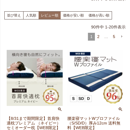
並び替え
人気順
レビュー順
価格が安い順
価格が高い順
90
件中
1
-
20
件表示
1
2
…
5
【8/31まで期間限定】首肩快
腰楽寝マットWプロファイル
適枕プレミアム （ネイビー）
（S/SD/D）厚み12cm 送料無
セミオーダー枕【WEB限定】
料【WEB限定】