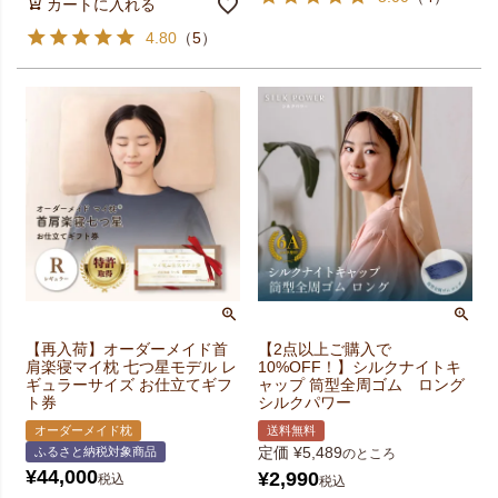
カートに入れる
4.80
（
5
）
【再入荷】オーダーメイド首
【2点以上ご購入で
肩楽寝マイ枕 七つ星モデル レ
10%OFF！】シルクナイトキ
ギュラーサイズ お仕立てギフ
ャップ 筒型全周ゴム ロング
ト券
シルクパワー
オーダーメイド枕
送料無料
定価
¥
5,489
ふるさと納税対象商品
のところ
¥
44,000
¥
2,990
税込
税込