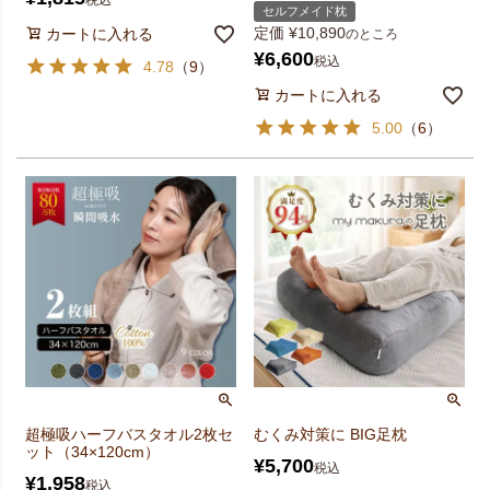
セルフメイド枕
定価
¥
10,890
カートに入れる
のところ
¥
6,600
税込
4.78
（
9
）
カートに入れる
5.00
（
6
）
超極吸ハーフバスタオル2枚セ
むくみ対策に BIG足枕
ット（34×120cm）
¥
5,700
税込
¥
1,958
税込