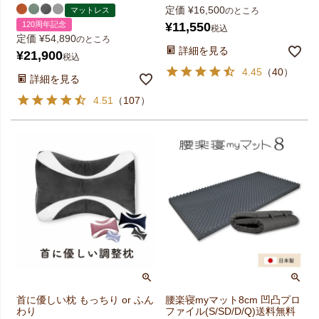
定価
¥
16,500
マットレス
のところ
120周年記念
¥
11,550
税込
定価
¥
54,890
のところ
詳細を見る
¥
21,900
税込
4.45
（
40
）
詳細を見る
4.51
（
107
）
首に優しい枕 もっちり or ふん
腰楽寝myマット8cm 凹凸プロ
わり
ファイル(S/SD/D/Q)送料無料