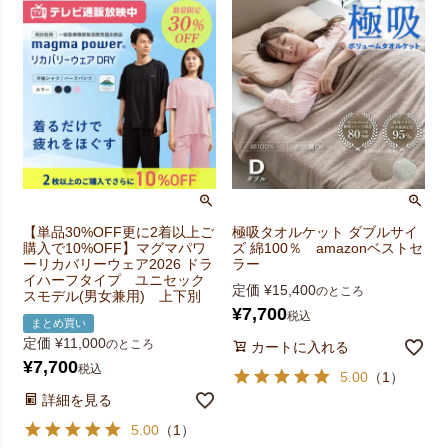
【単品30%OFF更に2着以上ご
極吸タオルケット ダブルサイ
購入で10%OFF】マグマパワ
ズ 綿100％ amazonベストセ
ーリカバリーウェア2026 ドラ
ラー
イハーフタイプ ユニセック
定価
¥
15,400
のところ
スモデル(男女兼用) 上下別
¥
7,700
税込
まとめ買い
定価
¥
11,000
のところ
カートに入れる
¥
7,700
税込
5.00
（
1
）
詳細を見る
5.00
（
1
）