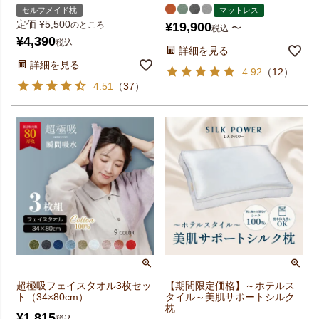
セルフメイド枕
マットレス
定価
¥
5,500
のところ
¥
19,900
〜
税込
¥
4,390
税込
詳細を見る
詳細を見る
4.92
（
12
）
4.51
（
37
）
超極吸フェイスタオル3枚セッ
【期間限定価格】～ホテルス
ト（34×80cm）
タイル～美肌サポートシルク
枕
¥
1,815
税込