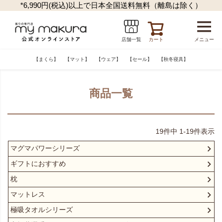
*6,990円(税込)以上で日本全国送料無料（離島は除く）
カート
メニュー
店舗一覧
【まくら】
【マット】
【ウェア】
【セール】
【秋冬寝具】
商品一覧
19
件中
1
-
19
件表示
マグマパワーシリーズ
ギフトにおすすめ
枕
マットレス
極吸タオルシリーズ