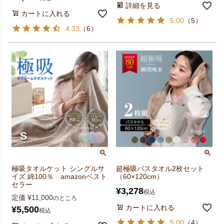
詳細を見る
カートに入れる
5.00
（
5
）
4.33
（
6
）
極吸タオルケット シングルサ
超極吸バスタオル2枚セット
イズ 綿100％ amazonベスト
（60×120cm）
セラー
¥
3,278
税込
定価
¥
11,000
のところ
カートに入れる
¥
5,500
税込
5.00
（
4
）