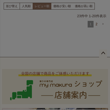
並び替え
人気順
レビュー順
価格が安い順
価格が高い順
23
件中
1
-
20
件表示
1
2
ペー
ジト
ップ
へ