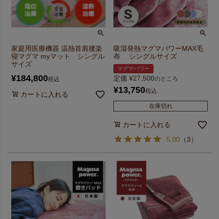
家庭用医療機器 温熱首肩腰楽
吸湿発熱マグマパワーMAX毛
寝マグマ myマット シングル
布 シングルサイズ
サイズ
マグマパワー
¥
184,800
定価
¥
27,500
のところ
税込
¥
13,750
税込
カートに入れる
在庫切れ
カートに入れる
5.00
（
3
）