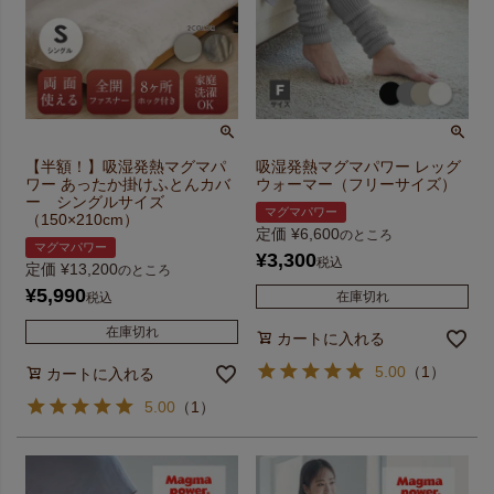
【半額！】吸湿発熱マグマパ
吸湿発熱マグマパワー レッグ
ワー あったか掛けふとんカバ
ウォーマー（フリーサイズ）
ー シングルサイズ
マグマパワー
（150×210cm）
定価
¥
6,600
のところ
マグマパワー
¥
3,300
税込
定価
¥
13,200
のところ
¥
5,990
在庫切れ
税込
在庫切れ
カートに入れる
5.00
（
1
）
カートに入れる
5.00
（
1
）