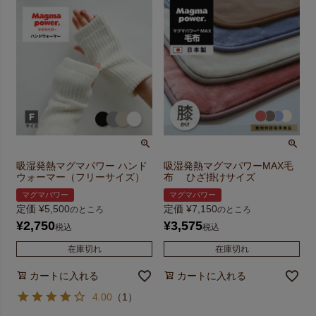
吸湿発熱マグマパワー ハンド
吸湿発熱マグマパワーMAX毛
ウォーマー（フリーサイズ）
布 ひざ掛けサイズ
マグマパワー
マグマパワー
定価
¥
5,500
定価
¥
7,150
のところ
のところ
¥
2,750
¥
3,575
税込
税込
在庫切れ
在庫切れ
カートに入れる
カートに入れる
4.00
（
1
）