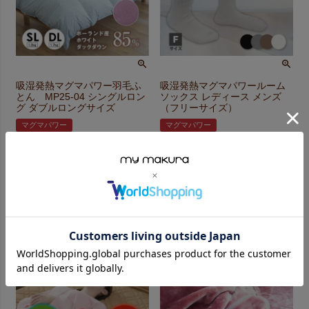
吸湿発熱マグマパワー羽毛ふ
吸湿発熱マグマパワールーム
とん MP25-04 シングルロン
ソックス レディース メンズ
グ ダブルロングサイズ
（フリーサイズ）
マグマパワー
マグマパワー
定価
¥
6,600
¥
54,890
のところ
〜
税込
¥
3,300
税込
詳細を見る
カートに入れる