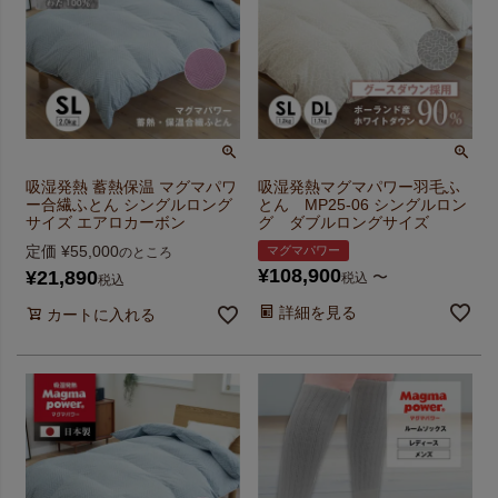
吸湿発熱 蓄熱保温 マグマパワ
吸湿発熱マグマパワー羽毛ふ
ー合繊ふとん シングルロング
とん MP25-06 シングルロン
サイズ エアロカーボン
グ ダブルロングサイズ
定価
¥
55,000
マグマパワー
のところ
¥
108,900
¥
21,890
〜
税込
税込
詳細を見る
カートに入れる