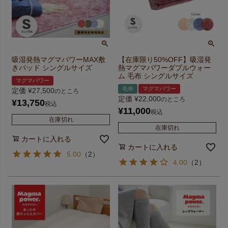
吸湿発熱マグマパワーMAX敷
【在庫限り50%OFF】吸湿発
きパッド シングルサイズ
熱マグマパワーダブルウォー
ム 毛布 シングルサイズ
マグマパワー
毛布
マグマパワー
定価
¥
27,500
のところ
定価
¥
22,000
のところ
¥
13,750
税込
¥
11,000
税込
在庫切れ
在庫切れ
カートに入れる
カートに入れる
5.00
（
2
）
4.00
（
2
）