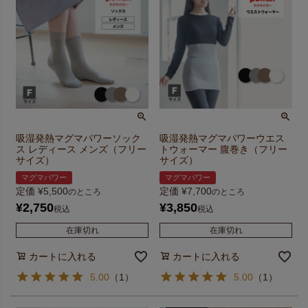
吸湿発熱マグマパワーソック
吸湿発熱マグマパワーウエス
ス レディース メンズ（フリー
トウォーマー 腹巻き（フリー
サイズ）
サイズ）
マグマパワー
マグマパワー
定価
¥
5,500
定価
¥
7,700
のところ
のところ
¥
2,750
¥
3,850
税込
税込
在庫切れ
在庫切れ
カートに入れる
カートに入れる
5.00
（
1
）
5.00
（
1
）