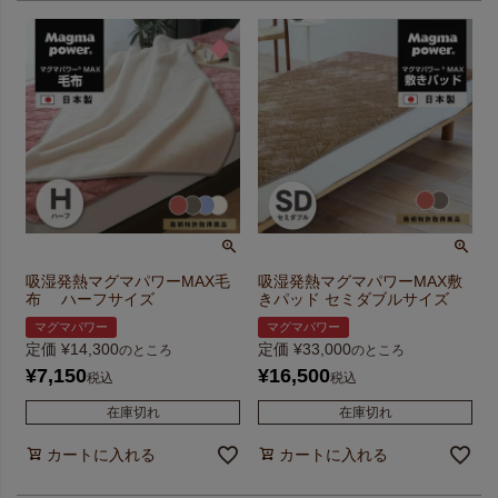
吸湿発熱マグマパワーMAX毛
吸湿発熱マグマパワーMAX敷
布 ハーフサイズ
きパッド セミダブルサイズ
マグマパワー
マグマパワー
定価
¥
14,300
定価
¥
33,000
のところ
のところ
¥
7,150
¥
16,500
税込
税込
在庫切れ
在庫切れ
カートに入れる
カートに入れる