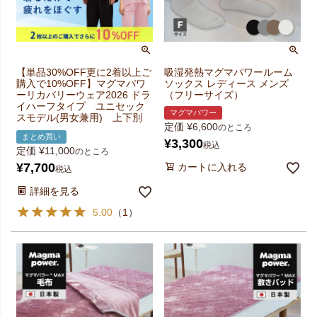
【単品30%OFF更に2着以上ご
吸湿発熱マグマパワールーム
購入で10%OFF】マグマパワ
ソックス レディース メンズ
ーリカバリーウェア2026 ドラ
（フリーサイズ）
イハーフタイプ ユニセック
マグマパワー
スモデル(男女兼用) 上下別
定価
¥
6,600
のところ
まとめ買い
¥
3,300
税込
定価
¥
11,000
のところ
¥
7,700
カートに入れる
税込
詳細を見る
5.00
（
1
）