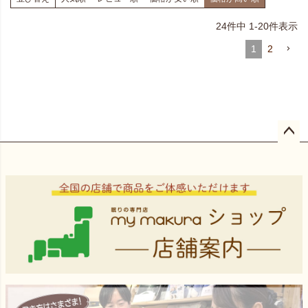
24
件中
1
-
20
件表示
1
2
ペー
ジト
ップ
へ