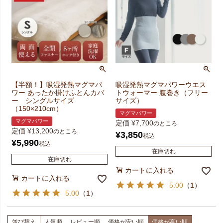
【半額！】吸湿発熱マグマパ
吸湿発熱マグマパワーウエス
ワー あったか掛けふとんカバ
トウォーマー 腹巻き（フリー
ー シングルサイズ
サイズ）
（150×210cm）
マグマパワー
マグマパワー
定価
¥
7,700
のところ
定価
¥
13,200
のところ
¥
3,850
税込
¥
5,990
税込
在庫切れ
在庫切れ
カートに入れる
カートに入れる
5.00
（
1
）
5.00
（
1
）
並び替え
人気順
レビュー順
価格が安い順
価格が高い順