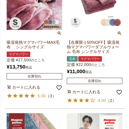
吸湿発熱マグマパワーMAX毛
【在庫限り50%OFF】吸湿発
布 シングルサイズ
熱マグマパワーダブルウォー
ム 毛布 シングルサイズ
マグマパワー
毛布
マグマパワー
定価
¥
27,500
のところ
定価
¥
22,000
のところ
¥
13,750
税込
¥
11,000
税込
在庫切れ
在庫切れ
カートに入れる
カートに入れる
5.00
（
3
）
4.00
（
2
）