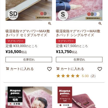
吸湿発熱マグマパワーMAX敷
吸湿発熱マグマパワーMAX敷
きパッド セミダブルサイズ
きパッド シングルサイズ
マグマパワー
マグマパワー
定価
¥
33,000
定価
¥
27,500
のところ
のところ
¥
16,500
¥
13,750
税込
税込
在庫切れ
在庫切れ
カートに入れる
カートに入れる
5.00
（
2
）