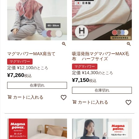
マグマパワーMAX肩当て
吸湿発熱マグマパワーMAX毛
布 ハーフサイズ
マグマパワー
マグマパワー
定価
¥
12,100
のところ
定価
¥
14,300
のところ
¥
7,260
税込
¥
7,150
税込
在庫切れ
在庫切れ
カートに入れる
カートに入れる