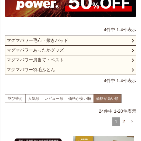
4
件中
1
-
4
件表示
マグマパワー毛布・敷きパッド
マグマパワーあったかグッズ
マグマパワー肩当て・ベスト
マグマパワー羽毛ふとん
4
件中
1
-
4
件表示
並び替え
人気順
レビュー順
価格が安い順
価格が高い順
24
件中
1
-
20
件表示
1
2