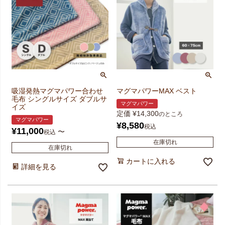
吸湿発熱マグマパワー合わせ
マグマパワーMAX ベスト
毛布 シングルサイズ ダブルサ
マグマパワー
イズ
定価
¥
14,300
のところ
マグマパワー
¥
8,580
税込
¥
11,000
〜
税込
在庫切れ
在庫切れ
カートに入れる
詳細を見る