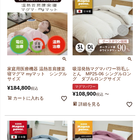
家庭用医療機器 温熱首肩腰楽
吸湿発熱マグマパワー羽毛ふ
寝マグマ myマット シングル
とん MP25-06 シングルロン
サイズ
グ ダブルロングサイズ
¥
184,800
マグマパワー
税込
¥
108,900
〜
税込
カートに入れる
詳細を見る