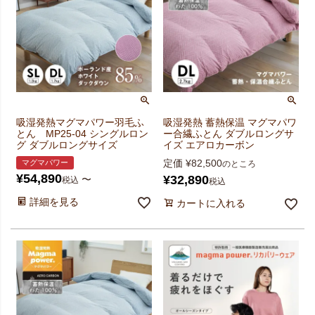
吸湿発熱マグマパワー羽毛ふ
吸湿発熱 蓄熱保温 マグマパワ
とん MP25-04 シングルロン
ー合繊ふとん ダブルロングサ
グ ダブルロングサイズ
イズ エアロカーボン
定価
¥
82,500
マグマパワー
のところ
¥
54,890
¥
32,890
〜
税込
税込
詳細を見る
カートに入れる