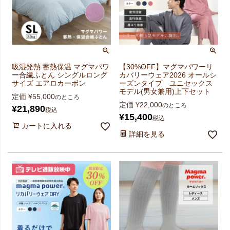
吸湿発熱 蓄熱保温 マグマパワ
【30%OFF】マグマパワーリ
ー合繊ふとん シングルロング
カバリーウェア2026 オールシ
サイズ エアロカーボン
ーズンタイプ ユニセックス
モデル(男女兼用)上下セット
定価
¥
55,000
のところ
定価
¥
22,000
のところ
¥
21,890
税込
¥
15,400
税込
カートに入れる
詳細を見る