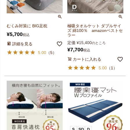
むくみ対策に BIG足枕
極吸タオルケット ダブルサイ
ズ 綿100％ amazonベストセ
¥
5,700
税込
ラー
定価
¥
15,400
のところ
詳細を見る
¥
7,700
税込
5.00
（
5
）
カートに入れる
5.00
（
1
）