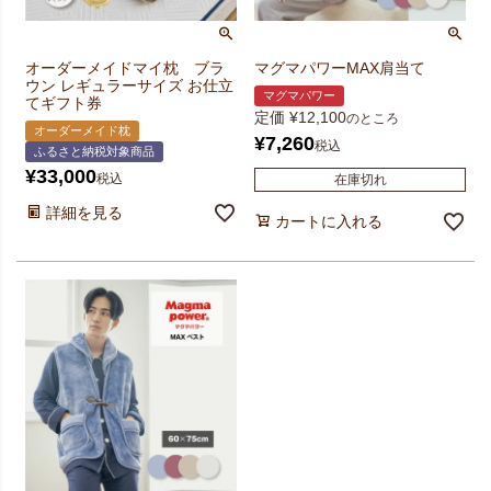
オーダーメイドマイ枕 ブラ
マグマパワーMAX肩当て
ウン レギュラーサイズ お仕立
マグマパワー
てギフト券
定価
¥
12,100
のところ
オーダーメイド枕
¥
7,260
税込
ふるさと納税対象商品
¥
33,000
税込
在庫切れ
詳細を見る
カートに入れる