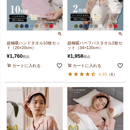
超極吸ハンドタオル10枚セッ
超極吸ハーフバスタオル2枚セ
ト（20×20cm）
ット（34×120cm）
¥
1,760
¥
1,958
税込
税込
カートに入れる
カートに入れる
4.33
（
6
）