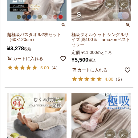
超極吸バスタオル2枚セット
極吸タオルケット シングルサ
（60×120cm）
イズ 綿100％ amazonベスト
セラー
¥
3,278
税込
定価
¥
11,000
のところ
カートに入れる
¥
5,500
税込
5.00
（
4
）
カートに入れる
4.80
（
5
）