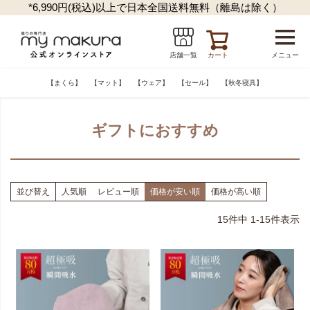
*6,990円(税込)以上で日本全国送料無料（離島は除く）
カート
メニュー
店舗一覧
【まくら】
【マット】
【ウェア】
【セール】
【秋冬寝具】
ギフトにおすすめ
並び替え
人気順
レビュー順
価格が安い順
価格が高い順
15
件中
1
-
15
件表示