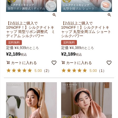
【2点以上ご購入で
【2点以上ご購入で
10%OFF！】シルクナイトキ
10%OFF！】シルクナイトキ
ャップ 筒型リボン調整式 ミ
ャップ 丸型全周ゴム ショート
ディアム シルクパワー
シルクパワー
送料無料
送料無料
定価
¥
4,939
定価
¥
4,389
のところ
のところ
¥
2,189
¥
2,189
税込
税込
カートに入れる
カートに入れる
5.00
（
2
）
5.00
（
1
）