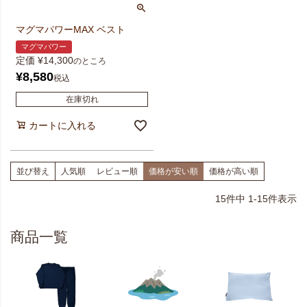
マグマパワーMAX ベスト
マグマパワー
定価
¥
14,300
のところ
¥
8,580
税込
在庫切れ
カートに入れる
並び替え
人気順
レビュー順
価格が安い順
価格が高い順
15
件中
1
-
15
件表示
商品一覧