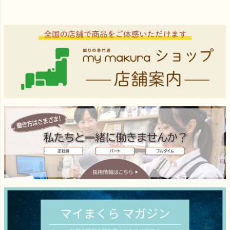
ペー
ジト
ップ
へ