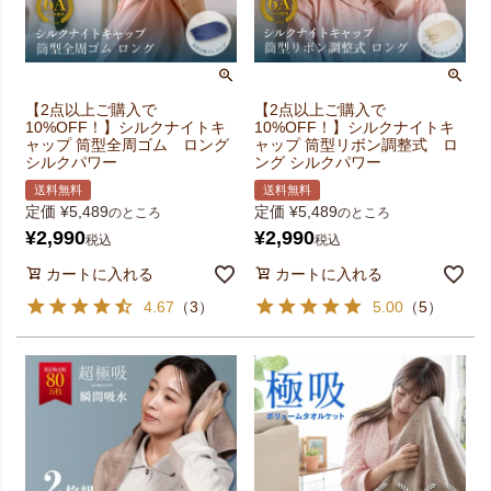
【2点以上ご購入で
【2点以上ご購入で
10%OFF！】シルクナイトキ
10%OFF！】シルクナイトキ
ャップ 筒型全周ゴム ロング
ャップ 筒型リボン調整式 ロ
シルクパワー
ング シルクパワー
送料無料
送料無料
定価
¥
5,489
定価
¥
5,489
のところ
のところ
¥
2,990
¥
2,990
税込
税込
カートに入れる
カートに入れる
4.67
（
3
）
5.00
（
5
）