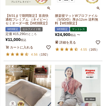
【8/31まで期間限定】首肩快
腰楽寝マットWプロファイル
適枕プレミアム （ネイビー）
（S/SD/D）厚み12cm 送料無
セミオーダー枕【WEB限定】
料【WEB限定】
WEB限定
セルフメイド枕
WEB限定
マットレス
定価
¥
15,290
¥
24,900
のところ
〜
税込
¥
11,000
税込
詳細を見る
カートに入れる
4.55
（
165
）
4.56
（
192
）