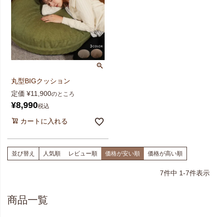
丸型BIGクッション
定価
¥
11,900
のところ
¥
8,990
税込
カートに入れる
並び替え
人気順
レビュー順
価格が安い順
価格が高い順
7
件中
1
-
7
件表示
商品一覧