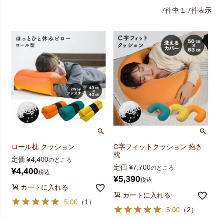
7
件中
1
-
7
件表示
ロール枕 クッション
C字フィットクッション 抱き
枕
定価
¥
4,400
のところ
定価
¥
7,700
のところ
¥
4,400
税込
¥
5,390
税込
カートに入れる
カートに入れる
5.00
（
1
）
5.00
（
2
）