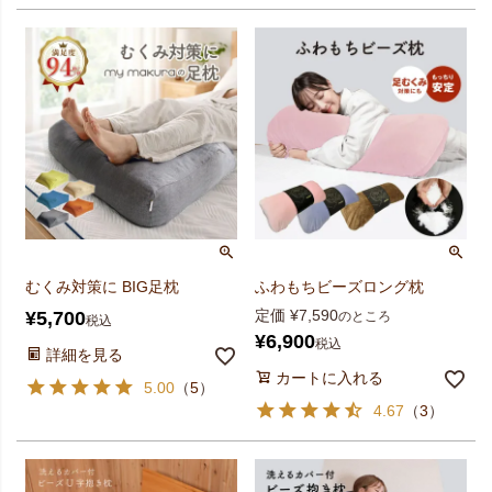
むくみ対策に BIG足枕
ふわもちビーズロング枕
定価
¥
7,590
¥
5,700
のところ
税込
¥
6,900
税込
詳細を見る
カートに入れる
5.00
（
5
）
4.67
（
3
）