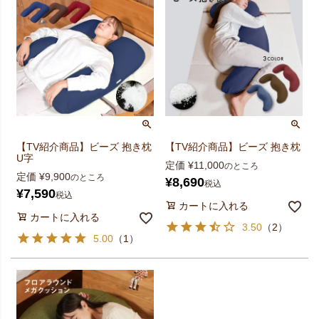
【TV紹介商品】ビーズ 抱き枕
【TV紹介商品】ビーズ 抱き枕
U字
定価
¥
11,000
のところ
定価
¥
9,900
のところ
¥
8,690
税込
¥
7,590
税込
カートに入れる
カートに入れる
3.50
（
2
）
5.00
（
1
）