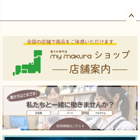
ペー
ジト
ップ
へ