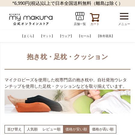
*6,990円(税込)以上で日本全国送料無料（離島は除く）
カート
メニュー
店舗一覧
【まくら】
【マット】
【ウェア】
【セール】
【秋冬寝具】
抱き枕・足枕・クッション
マイクロビーズを使用した枕専門店の抱き枕や、自社発泡ウレタ
ンチップを使用した足枕・クッションなどを取り揃えています。
並び替え
人気順
レビュー順
価格が安い順
価格が高い順