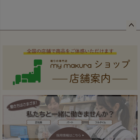
ペー
ジト
ップ
へ