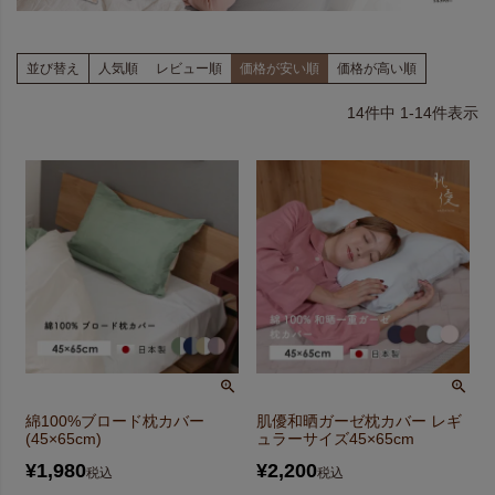
並び替え
人気順
レビュー順
価格が安い順
価格が高い順
14
件中
1
-
14
件表示
綿100%ブロード枕カバー
肌優和晒ガーゼ枕カバー レギ
(45×65cm)
ュラーサイズ45×65cm
¥
1,980
¥
2,200
税込
税込