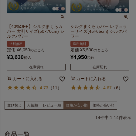
【40%OFF】シルクまくらカ
シルクまくらカバー レギュラ
バー 大判サイズ(50×70cm) シ
ーサイズ(45×65cm) シルクパ
ルクパワー
ワー
送料無料
送料無料
定価
¥
6,050
定価
¥
5,500
のところ
のところ
¥
3,630
¥
4,950
税込
税込
在庫切れ
在庫切れ
カートに入れる
カートに入れる
4.73
（
11
）
4.67
（
6
）
並び替え
人気順
レビュー順
価格が安い順
価格が高い順
14
件中
1
-
14
件表示
商品一覧