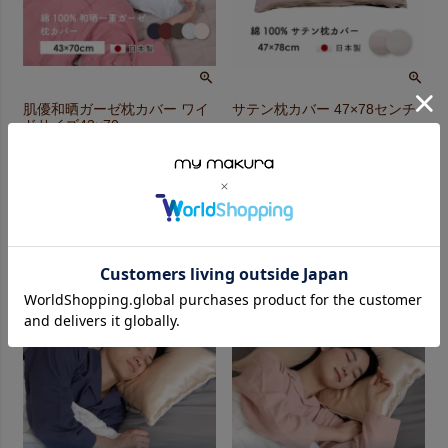
肌優和晒ガーゼ枕カバー ワイ
サテン枕カバー 47×78センチ
ドサイズ43×70cm
¥
2,750
税込
¥
2,420
税込
在庫切れ
在庫切れ
カートに入れる
カートに入れる
4.50
（
2
）
5.00
（
1
）