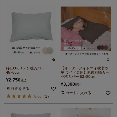
綿100%サテン枕カバー
【オーダーメイドマイ枕七つ
45×65cm
星 ワイド専用】肌優和晒ガー
ゼ枕カバー 53×80cm
¥
2,750
税込
¥
3,300
税込
詳細を見る
カートに入れる
5.00
（
1
）