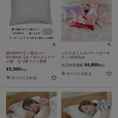
綿100%サテン枕カバー
シルクまくらカバー ハローキ
53×80cm【オーダーメイドマ
ティ 43×63cm
イ枕 七つ星ワイド専用
¥
4,950
当店特別価格
税込
¥
3,300
税込
カートに入れる
カートに入れる