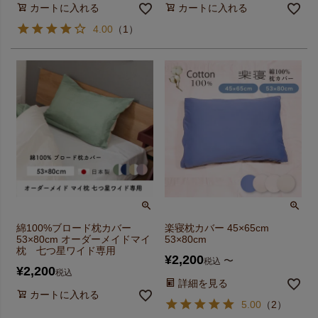
カートに入れる
カートに入れる
4.00
（
1
）
綿100%ブロード枕カバー
楽寝枕カバー 45×65cm
53×80cm オーダーメイドマイ
53×80cm
枕 七つ星ワイド専用
¥
2,200
〜
税込
¥
2,200
税込
詳細を見る
カートに入れる
5.00
（
2
）